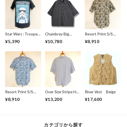
Star Wars : Trooper
Chambray Big
Resort Print S/S
Japanese Black
Shirts Gray
Shirts Vintage
¥5,390
¥10,780
¥8,910
Resort Print S/S
Over Size Stripe Half
River Vest Beige
Shirts Green
Sleeve Shirts
¥8,910
¥13,200
¥17,600
White / Black
カテゴリから探す