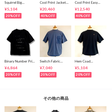
Squirrel Big
Cool Print Jacket
Cool Print Easy
Embroidery T-
Navy
Slacks Navy
¥5,104
¥20,460
¥12,540
shirts White /
Brown
20%OFF
40%OFF
40%OFF
Binary Number Print
Switch Fabric
Hem Coad
T-shirts Black
Pocket T-shirts
Embroidery T-
¥6,864
¥7,040
¥5,104
Ash Navy
shirts Black /
Brown
20%OFF
20%OFF
20%OFF
その他の商品