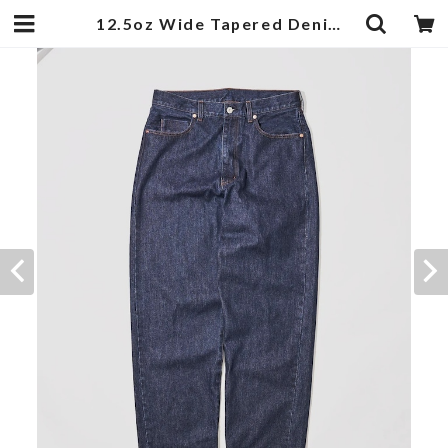
12.5oz Wide Tapered Denim Pants Indigo Dark | 武蔵小杉のセレクトショップ【ナクール】-nakool-