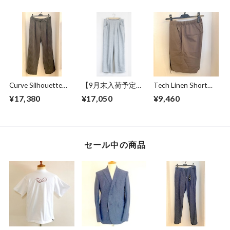
Curve Silhouette
【9月末入荷予定】
Tech Linen Short
Slacks Pants Black
Sweat Wide Easy
Pants Gray
¥17,380
¥17,050
¥9,460
Stripe
Pants Gray
セール中の商品