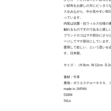
い財布をお探しの方にピッタリ
スをみながら、中が見やすいBO
っています。
内装は抗菌・抗ウィルス仕様の
触れるものですのであると嬉し
ブランドロゴはマチ部分にさり
ージしてマチ部分にしています
愛用して欲しい、という思いを込
す。日本製。
サイズ：（H.9cm. W.12cm. D.
素材：牛革
裏地：ポリエステルー６５％、
made in JAPAN
51004
SiiLo