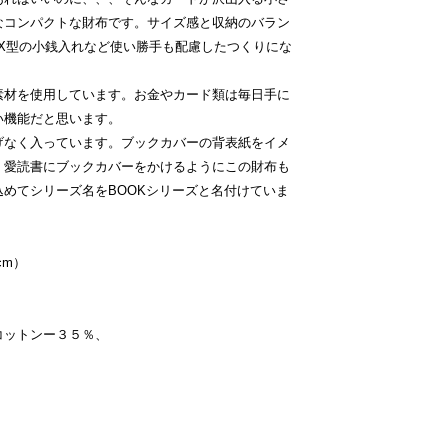
なコンパクトな財布です。サイズ感と収納のバラン
X型の小銭入れなど使い勝手も配慮したつくりにな
素材を使用しています。お金やカード類は毎日手に
い機能だと思います。
げなく入っています。ブックカバーの背表紙をイメ
。愛読書にブックカバーをかけるようにこの財布も
めてシリーズ名をBOOKシリーズと名付けていま
2cm）
コットンー３５％、