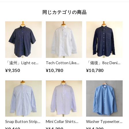
同じカテゴリの商品
「遠州」Light oz
Tech Cotton Like
「備後」8oz Denim
Overdye Poplin W-
Stripe BD BOX-A
BD BOX-A Line
¥9,350
¥10,780
¥10,780
Pocket Half Sleeve
Line Shirts Ivory
Shirts Dark Indigo
Work Shirts
Botanical Deep
Navy
Snap Button Stripe
Mini Collar Shirts
Washer Typewriter
Band Collar L/S
White Stripe
Loose Fit Band
¥9,460
¥14,300
¥14,300