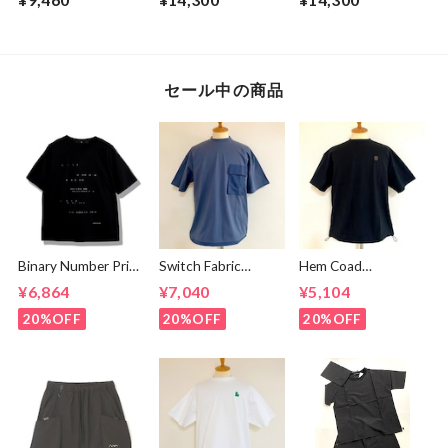
Shirts White
Collar Shirt Blue
セール中の商品
Binary Number Print
Switch Fabric
Hem Coad
T-shirts Black
Pocket T-shirts
Embroidery T-
¥6,864
¥7,040
¥5,104
Ash Navy
shirts Black /
Brown
20%OFF
20%OFF
20%OFF