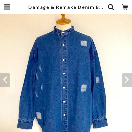
Damage & Remake Denim Band Collar L/S Shirts Indigo Dark | 武蔵小杉のセレクトショップ【ナクール】-nakool-