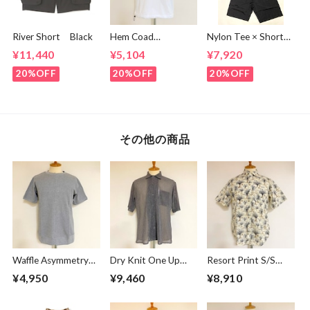
River Short Black
Hem Coad
Nylon Tee × Shorts
Embroidery T-
Set Up Black
¥11,440
¥5,104
¥7,920
shirts White /
Green
20%OFF
20%OFF
20%OFF
その他の商品
Waffle Asymmetry
Dry Knit One Up
Resort Print S/S
Crew Neck S/S
Collar S/S Shirts
Shirts Ivory
¥4,950
¥9,460
¥8,910
Sweat Gray
Beige