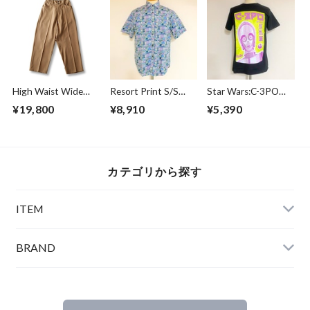
High Waist Wide
Resort Print S/S
Star Wars:C-3PO
Work Trousers
Shirts Green
Japanese Black
¥19,800
¥8,910
¥5,390
Beige
カテゴリから探す
ITEM
BRAND