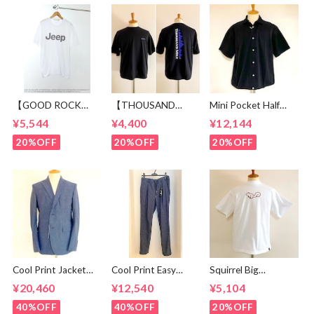
【GOOD ROCK
【THOUSAND
Mini Pocket Half
SPEED】 Jeep®
MILE】 Short Sleeve
Sleeve Shirts Black
¥5,544
¥4,400
¥12,144
Logo T-shirt
Print T-shirt Vertical
White
Logo Black
20%OFF
20%OFF
20%OFF
Cool Print Jacket
Cool Print Easy
Squirrel Big
Navy
Slacks Navy
Embroidery T-
¥20,460
¥12,540
¥5,104
shirts White /
Brown
40%OFF
40%OFF
20%OFF