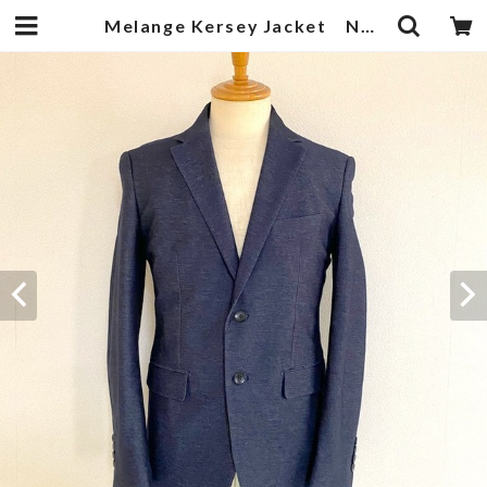
Melange Kersey Jacket Navy | 武蔵小杉のセレクトショップ【ナクール】-nakool-