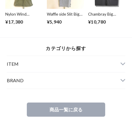
Nylon Wind
Waffle side Slit Big
Chambray Big
Breaker Light
Pullover Parka
Shirts Gray
¥17,380
¥5,940
¥10,780
Khaki
Gray
カテゴリから探す
ITEM
BRAND
商品一覧に戻る