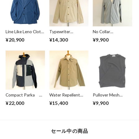
Line Like Leno Cloth
Typewriter
No Collar
Jacket Blue
Blouson Beige
Cardigan Greige
¥20,900
¥14,300
¥9,900
Compact Parka
Water Repellent
Pullover Mesh
Crazy Pattern
Jacket Beige
Vest Black
¥22,000
¥15,400
¥9,900
セール中の商品