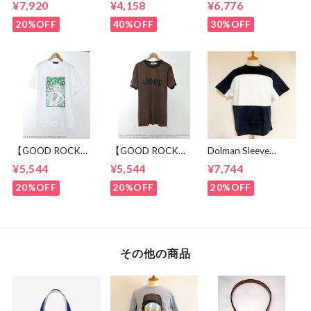
¥7,920
¥4,158
¥6,776
Cut & Sewn Navy
shirts Brown
20%OFF
40%OFF
30%OFF
【GOOD ROCK
【GOOD ROCK
Dolman Sleeve
SPEED】 GREEN
SPEED】 Jeep®
Switch Cut &
¥5,544
¥5,544
¥7,744
DAY “Kerplunk!”
Classic Logo Graphic
Sewn Black /
Front & Back
Ringer T-Shirt
White
20%OFF
20%OFF
20%OFF
Graphic T-Shirt
Brown
White
その他の商品