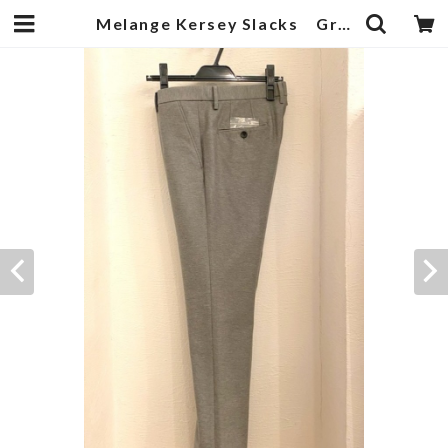
Melange Kersey Slacks Gray | 武蔵小杉のセレクトショップ【ナクール】-nakool-