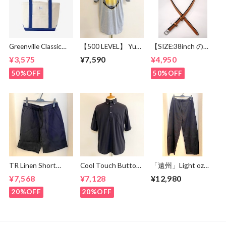
Greenville Classic
【500 LEVEL】 Yu
【SIZE:38inch の
Tote Small Blue
Darvish San Diego
み】TORY
¥3,575
¥7,590
¥4,950
Player Silhouette
LEATHER LEATHER
Heather Gray
BELT2595 TAN
50%OFF
50%OFF
TR Linen Short
Cool Touch Button
「遠州」Light oz
Pants Navy
Down Polo Black
Overdye Poplin
¥7,568
¥7,128
¥12,980
Double Knee Wide
Easy Pants
20%OFF
20%OFF
Botanical Deep
Navy