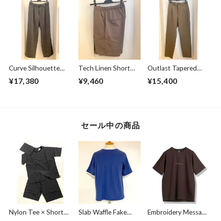
Curve Silhouette
Tech Linen Short
Outlast Tapered
Slacks Pants Black
Pants Gray
Slacks Pants Olive
¥17,380
¥9,460
¥15,400
Stripe
セール中の商品
Nylon Tee × Shorts
Slab Waffle Fake
Embroidery Message
Set Up Black
layered Roll Neck
Crew Neck T-