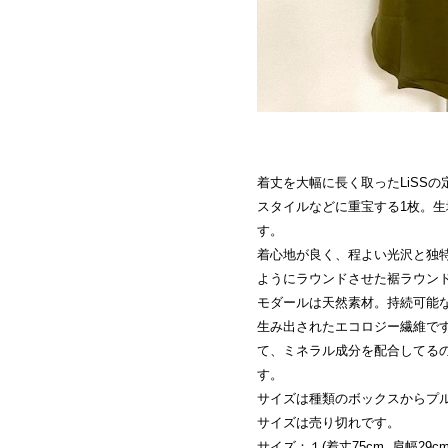
着丈を大幅に長く取ったLiSS
スタイルなどに重宝する1枚。
す。
着心地が良く、程よい光沢と独
ようにラウンドさせた裾ラウン
モダールは天然素材。持続可能な
生み出されたエコロジー繊維で
て、ミネラル成分を配合してる
す。
サイズは種類のボックスからプ
サイズは売り切れです。
サイズ：１(着丈75cm. 肩幅29cm.