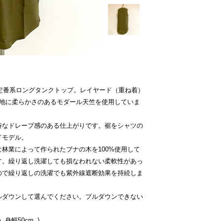
の定番系ロングタンクトップ。レイヤード（重ね着）
生地に柔らかさのあるモダール天竺を使用していま
特なドレープ感のある仕上がりです。裾をシャツの
ドモデル。
林業によって作られたブナの木を100%使用して
す。繰り返し洗濯しても損なわれない柔軟性があっ
ので繰り返しの洗濯でも紫外線遮断効果を持続しま
ルダウンして選んでください。プルダウンできない
 身幅50cm. )