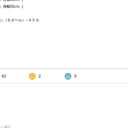
 身幅55cm. )
ン（モダール）−４５％
62
2
0
づく表記