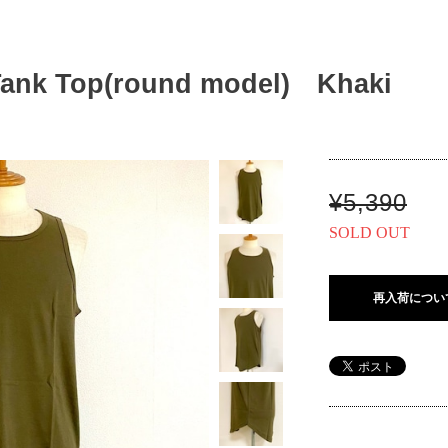
Tank Top(round model) Khaki
¥5,390
SOLD OUT
再入荷につい