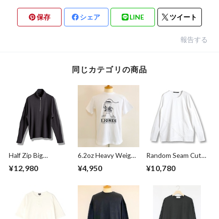
保存
シェア
LINE
ツイート
報告する
同じカテゴリの商品
Half Zip Big
6.2oz Heavy Weight
Random Seam Cut
Pullover Gray
T-shirts FRP-0038
Off Crew Neck L/S
¥12,980
¥4,950
¥10,780
T-shirts White