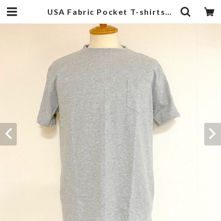
USA Fabric Pocket T-shirts Gray | 武蔵小杉のセレクトショップ【ナクール】-nakool-