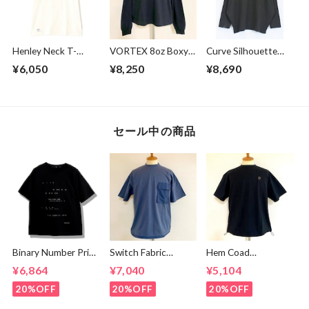
Henley Neck T-
VORTEX 8oz Boxy
Curve Silhouette
shirts Off White
Cropped L/S Tee
Cut & Sewn Black
¥6,050
¥8,250
¥8,690
with with Glasses
Pocket Super
Black
セール中の商品
Binary Number Print
Switch Fabric
Hem Coad
T-shirts Black
Pocket T-shirts
Embroidery T-
¥6,864
¥7,040
¥5,104
Ash Navy
shirts Black /
Brown
20%OFF
20%OFF
20%OFF