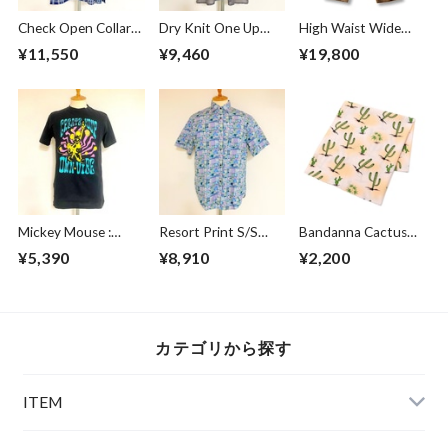
Check Open Collar
Dry Knit One Up
High Waist Wide
Shirts Navy
Collar S/S Shirts
Work Trousers
¥11,550
¥9,460
¥19,800
Beige
Beige
Mickey Mouse :
Resort Print S/S
Bandanna Cactus
Create Vibe Black
Shirts Green
Beige
¥5,390
¥8,910
¥2,200
カテゴリから探す
ITEM