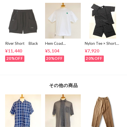
River Short Black
Hem Coad
Nylon Tee × Shorts
Embroidery T-
Set Up Black
¥11,440
¥5,104
¥7,920
shirts White /
Green
20%OFF
20%OFF
20%OFF
その他の商品