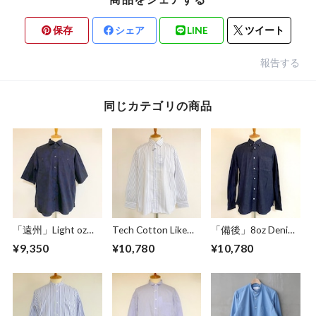
保存
シェア
LINE
ツイート
報告する
同じカテゴリの商品
「遠州」Light oz
Tech Cotton Like
「備後」8oz Denim
Overdye Poplin W-
Stripe BD BOX-A
BD BOX-A Line
¥9,350
¥10,780
¥10,780
Pocket Half Sleeve
Line Shirts Ivory
Shirts Dark Indigo
Work Shirts
Botanical Deep
Navy