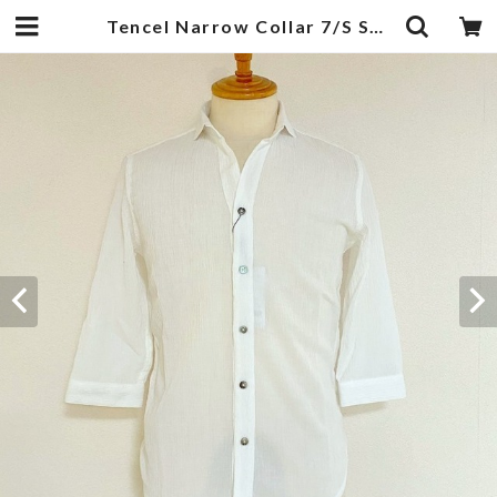
Tencel Narrow Collar 7/S Shirts White | 武蔵小杉のセレクトショップ【ナクール】-nakool-