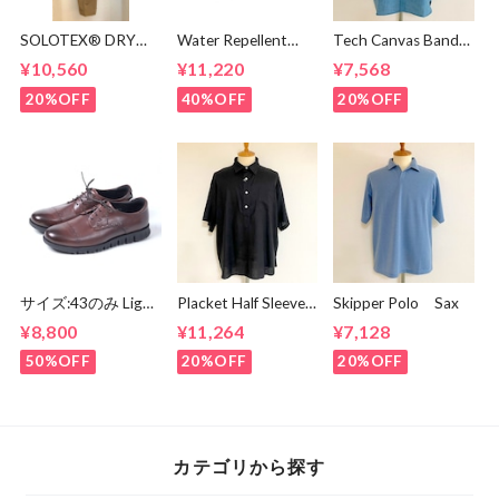
SOLOTEX® DRY
Water Repellent
Tech Canvas Band
Tapered Pants
Smooth Flat
Collar S/S Shirts
¥10,560
¥11,220
¥7,568
Beige
Shoes Black
Mint
20%OFF
40%OFF
20%OFF
サイズ:43のみ Light
Placket Half Sleeve
Skipper Polo Sax
Weight Round
Shirts Black
¥8,800
¥11,264
¥7,128
Derby Shoes Dark
Brown
50%OFF
20%OFF
20%OFF
カテゴリから探す