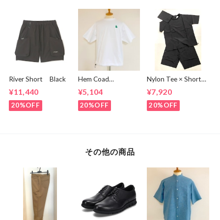
River Short Black
Hem Coad
Nylon Tee × Shorts
Embroidery T-
Set Up Black
¥11,440
¥5,104
¥7,920
shirts White /
Green
20%OFF
20%OFF
20%OFF
その他の商品