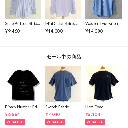
Snap Button Stripe
Mini Collar Shirts
Washer Typewriter
Band Collar L/S
White Stripe
Loose Fit Band
¥9,460
¥14,300
¥14,300
Shirts White
Collar Shirt Blue
セール中の商品
Binary Number Print
Switch Fabric
Hem Coad
T-shirts Black
Pocket T-shirts
Embroidery T-
¥6,864
¥7,040
¥5,104
Ash Navy
shirts Black /
Brown
20%OFF
20%OFF
20%OFF