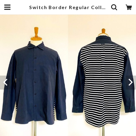
Switch Border Regular Collar Shirts Charcoal | 武蔵小杉のセレクトショップ【ナクール】-nakool-