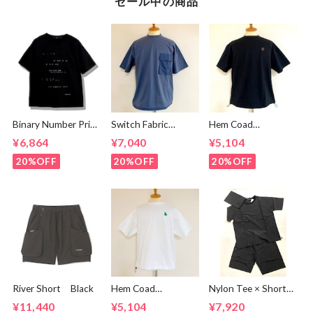
セール中の商品
Binary Number Print
Switch Fabric
Hem Coad
T-shirts Black
Pocket T-shirts
Embroidery T-
¥6,864
¥7,040
¥5,104
Ash Navy
shirts Black /
Brown
20%OFF
20%OFF
20%OFF
River Short Black
Hem Coad
Nylon Tee × Shorts
Embroidery T-
Set Up Black
¥11,440
¥5,104
¥7,920
shirts White /