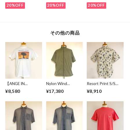
Green
20%OFF
20%OFF
20%OFF
その他の商品
【ANGE IN
Nylon Wind
Resort Print S/S
DISGUISE】 Print T-
Breaker Light
Shirts Ivory
¥8,580
¥17,380
¥8,910
shirts #SWING
Khaki
RIDE