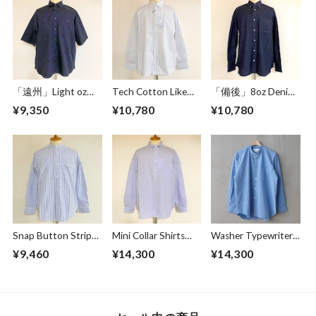
「遠州」Light oz
Tech Cotton Like
「備後」8oz Denim
Overdye Poplin W-
Stripe BD BOX-A
BD BOX-A Line
¥9,350
¥10,780
¥10,780
Pocket Half Sleeve
Line Shirts Ivory
Shirts Dark Indigo
Work Shirts
Botanical Deep
Navy
Snap Button Stripe
Mini Collar Shirts
Washer Typewriter
Band Collar L/S
White Stripe
Loose Fit Band
¥9,460
¥14,300
¥14,300
Shirts White
Collar Shirt Blue