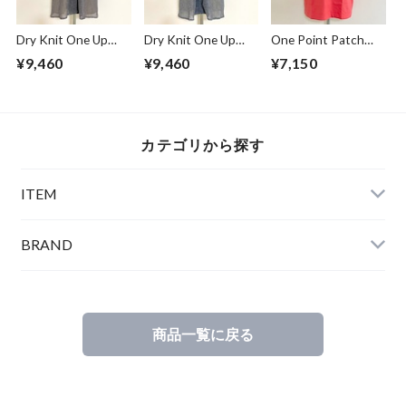
Dry Knit One Up
Dry Knit One Up
One Point Patch
Collar S/S Shirts
Collar S/S Shirts
Pocket T-shirts
¥9,460
¥9,460
¥7,150
Beige
Gray
Sunset
カテゴリから探す
ITEM
BRAND
商品一覧に戻る