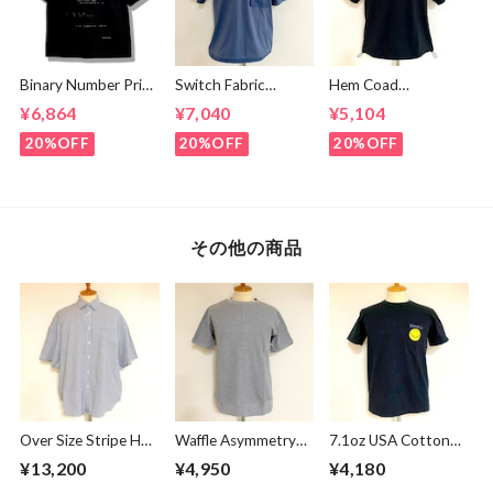
Binary Number Print
Switch Fabric
Hem Coad
T-shirts Black
Pocket T-shirts
Embroidery T-
¥6,864
¥7,040
¥5,104
Ash Navy
shirts Black /
Brown
20%OFF
20%OFF
20%OFF
その他の商品
Over Size Stripe Half
Waffle Asymmetry
7.1oz USA Cotton
Sleeve Shirts
Crew Neck S/S
Body "SMILE"
¥13,200
¥4,950
¥4,180
White / Black
Sweat Gray
Pocket S/S T-