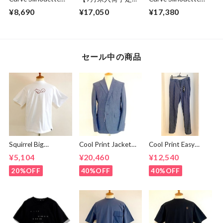
Cut & Sewn Black
Sweat Wide Easy
Slacks Pants
¥8,690
¥17,050
¥17,380
Pants Gray
Charcoal
セール中の商品
Squirrel Big
Cool Print Jacket
Cool Print Easy
Embroidery T-
Navy
Slacks Navy
¥5,104
¥20,460
¥12,540
shirts White /
Brown
20%OFF
40%OFF
40%OFF