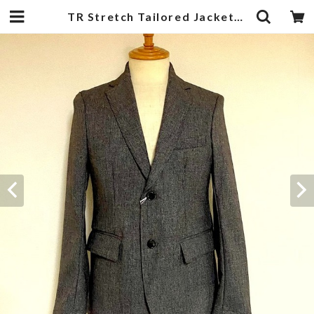
TR Stretch Tailored Jacket Brown | 武蔵小杉のセレクトショップ【ナクール】-nakool-