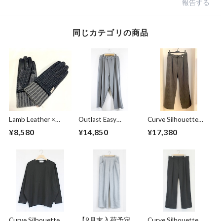
報告する
同じカテゴリの商品
Lamb Leather ×
Outlast Easy
Curve Silhouette
Harris Tweed
Pants Gray
Slacks Pants Black
¥8,580
¥14,850
¥17,380
Combination
Stripe
Glove Charcoal
Curve Silhouette
【9月末入荷予定】
Curve Silhouette