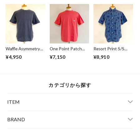
shirts Black
Waffle Asymmetry
One Point Patch
Resort Print S/S
Crew Neck S/S
Pocket T-shirts
Shirts Blue
¥4,950
¥7,150
¥8,910
Sweat Charcoal
Sunset
カテゴリから探す
ITEM
BRAND