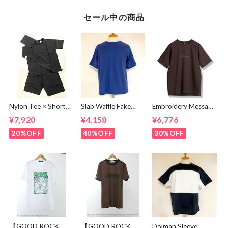
セール中の商品
Nylon Tee × Shorts
Slab Waffle Fake
Embroidery Message
Set Up Black
layered Roll Neck
Crew Neck T-
¥7,920
¥4,158
¥6,776
Cut & Sewn Navy
shirts Brown
20%OFF
40%OFF
30%OFF
【GOOD ROCK
【GOOD ROCK
Dolman Sleeve