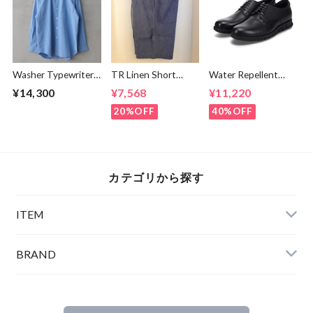
Washer Typewriter
TR Linen Short
Water Repellent
Loose Fit Band
Pants Blue
Smooth Flat
¥14,300
¥7,568
¥11,220
Collar Shirt Blue
Shoes Black
20%OFF
40%OFF
カテゴリから探す
ITEM
BRAND