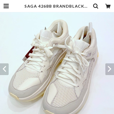
SAGA 426BB BRANDBLACK White | 武蔵小杉のセレクトショップ【ナクール】-nakool-