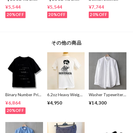
SPEED】 GREEN
SPEED】 Jeep®
Switch Cut &
¥5,544
¥5,544
¥7,744
DAY “Kerplunk!”
Classic Logo Graphic
Sewn Black /
Front & Back
Ringer T-Shirt
White
20%OFF
20%OFF
20%OFF
Graphic T-Shirt
Brown
White
その他の商品
Binary Number Print
6.2oz Heavy Weight
Washer Typewriter
T-shirts Black
T-shirts FRP-0036
Loose Fit Band
¥6,864
¥4,950
¥14,300
Collar Shirt White
20%OFF