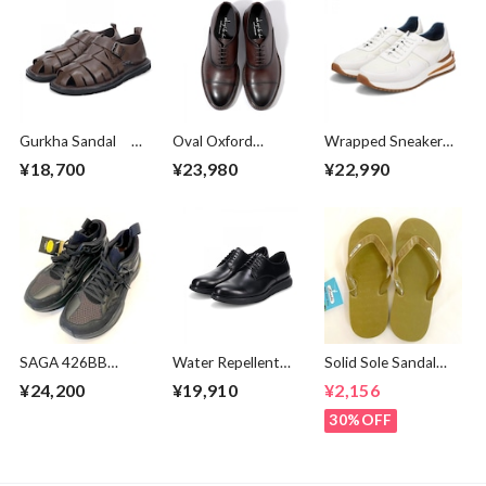
Gurkha Sandal
Oval Oxford
Wrapped Sneaker
Dark Brown
Shoes Brown
White
¥18,700
¥23,980
¥22,990
SAGA 426BB
Water Repellent
Solid Sole Sandal
BRANDBLACK
Derby Shoes Black
(Solid Strap) Olive
¥24,200
¥19,910
¥2,156
Black
30%OFF