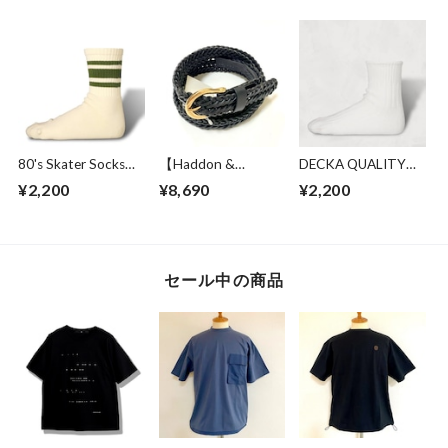
Red
Embroidery /
Glove Charcoal
Ladybugs White
80's Skater Socks
【Haddon &
DECKA QUALITY
2nd Collection |
Jones】 25mm Buff
SOCKS Low Gauge
¥2,200
¥8,690
¥2,200
Short Length
Leather Weaving
Ribbed Socks |
Olive
Belt Black
Short Length
White
セール中の商品