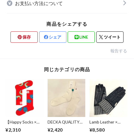
お支払い方法について
商品をシェアする
保存
シェア
LINE
ツイート
報告する
同じカテゴリの商品
【Happy Socks ×
DECKA QUALITY
Lamb Leather ×
Star Wars】
SOCKS BY BRÚ NA
Harris Tweed
¥2,310
¥2,420
¥8,580
Millennium Falcon
BÓINNE Pile Socks
Combination