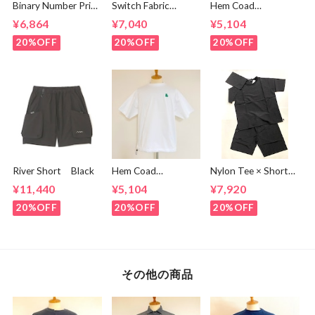
Binary Number Print
Switch Fabric
Hem Coad
T-shirts Black
Pocket T-shirts
Embroidery T-
¥6,864
¥7,040
¥5,104
Ash Navy
shirts Black /
Brown
20%OFF
20%OFF
20%OFF
River Short Black
Hem Coad
Nylon Tee × Shorts
Embroidery T-
Set Up Black
¥11,440
¥5,104
¥7,920
shirts White /
Green
20%OFF
20%OFF
20%OFF
その他の商品