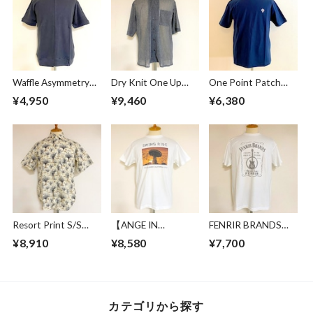
Waffle Asymmetry
Dry Knit One Up
One Point Patch
Crew Neck S/S
Collar S/S Shirts
Tee Navy
¥4,950
¥9,460
¥6,380
Sweat Charcoal
Gray
Resort Print S/S
【ANGE IN
FENRIR BRANDS
Shirts Ivory
DISGUISE】 Print T-
Logo T-shirts
¥8,910
¥8,580
¥7,700
shirts #SWING
White
RIDE
カテゴリから探す