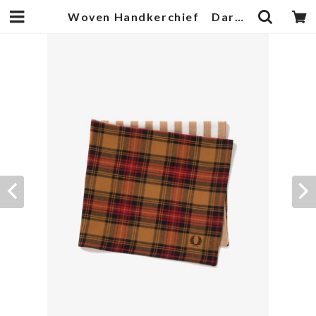
Woven Handkerchief Dark Caramel | 武蔵小杉のセレクトショップ【ナクール】-nakool-