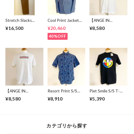
Stretch Slacks
Cool Print Jacket
【ANGE IN
Pants Brown
Navy
DISGUISE】 Print T-
¥16,500
¥20,460
¥8,580
shirts #a culture of
mutual respect
40%OFF
【ANGE IN
Resort Print S/S
Piet Smile S/S T-
DISGUISE】 Print T-
Shirts Blue
shirts Black
¥8,580
¥8,910
¥5,390
shirts #BRITISH
GURDS SOLDIER
カテゴリから探す