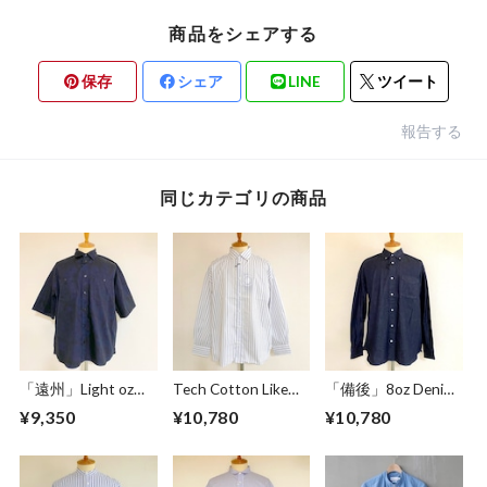
商品をシェアする
保存
シェア
LINE
ツイート
報告する
同じカテゴリの商品
「遠州」Light oz
Tech Cotton Like
「備後」8oz Denim
Overdye Poplin W-
Stripe BD BOX-A
BD BOX-A Line
¥9,350
¥10,780
¥10,780
Pocket Half Sleeve
Line Shirts Ivory
Shirts Dark Indigo
Work Shirts
Botanical Deep
Navy