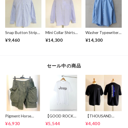
Snap Button Stripe
Mini Collar Shirts
Washer Typewriter
Band Collar L/S
White Stripe
Loose Fit Band
¥9,460
¥14,300
¥14,300
Shirts White
Collar Shirt Blue
セール中の商品
Pigment Horse
【GOOD ROCK
【THOUSAND
Cloth Camping Easy
SPEED】 Jeep®
MILE】 Short Sleeve
¥6,930
¥5,544
¥4,400
Shorts Olive
Logo T-shirt
Print T-shirt Vertical