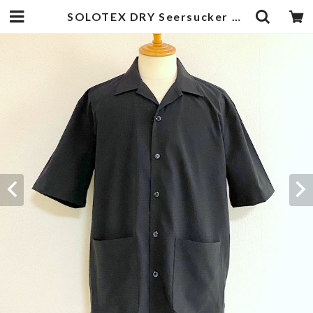
SOLOTEX DRY Seersucker Gingham Open Collar Half Sleeve Shirts Black | 武蔵小杉のセレクトショップ【ナクール】-nakool-