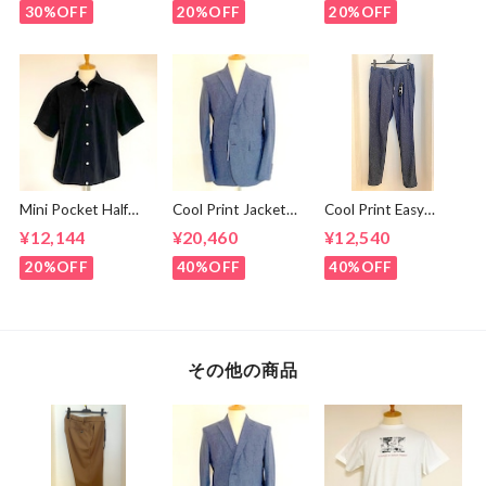
White
Logo Black
30%OFF
20%OFF
20%OFF
Mini Pocket Half
Cool Print Jacket
Cool Print Easy
Sleeve Shirts Black
Navy
Slacks Navy
¥12,144
¥20,460
¥12,540
20%OFF
40%OFF
40%OFF
その他の商品