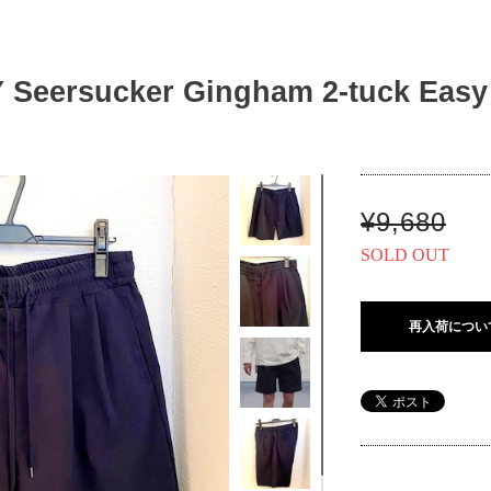
Seersucker Gingham 2-tuck Eas
¥9,680
SOLD OUT
再入荷につい