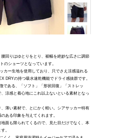
。腰回りはゆとりをとり、裾幅を絶妙な広さに調節
ットのショーツとなっています。
アサッカー生地を使用しており、只でさえ涼感溢れる
EX DRYの持つ吸水速乾機能でドライ感抜群です。
の特徴である、「ソフト」「形状回復」「ストレッ
で、涼感と着心地にこれ以上ないといる素材となっ
り、薄い素材で、とにかく軽い。シアサッカー特有
感のある印象を与えてくれます。
接地面も限られてくるので、見た目だけでなく、本
ます。
りにくく、家庭用洗濯時もイージーケアで済みま