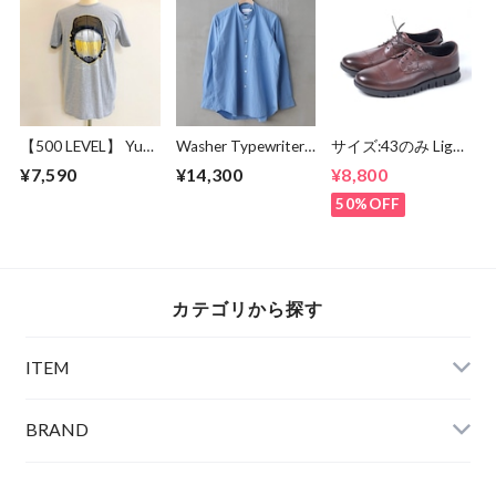
【500 LEVEL】 Yu
Washer Typewriter
サイズ:43のみ Light
Darvish San Diego
Loose Fit Band
Weight Round
¥7,590
¥14,300
¥8,800
Player Silhouette
Collar Shirt Blue
Derby Shoes Dark
Heather Gray
Brown
50%OFF
カテゴリから探す
ITEM
BRAND