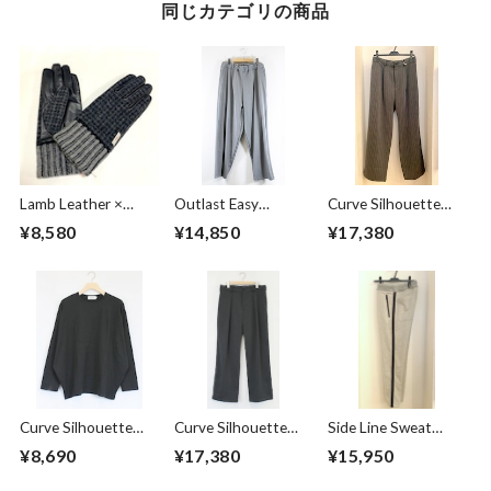
同じカテゴリの商品
Lamb Leather ×
Outlast Easy
Curve Silhouette
Harris Tweed
Pants Gray
Slacks Pants Black
¥8,580
¥14,850
¥17,380
Combination
Stripe
Glove Charcoal
Curve Silhouette
Curve Silhouette
Side Line Sweat
Cut & Sewn Black
Slacks Pants
Tapered Pants
¥8,690
¥17,380
¥15,950
Charcoal
Gray