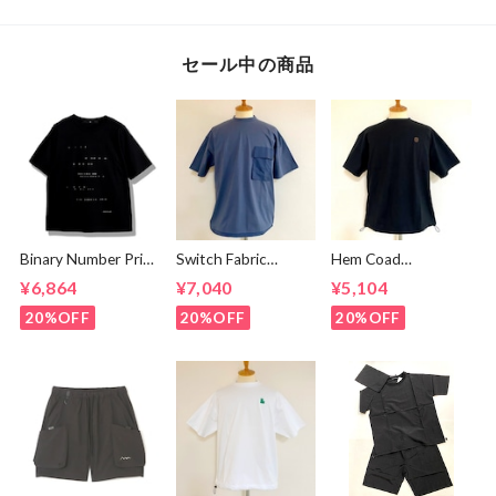
セール中の商品
Binary Number Print
Switch Fabric
Hem Coad
T-shirts Black
Pocket T-shirts
Embroidery T-
¥6,864
¥7,040
¥5,104
Ash Navy
shirts Black /
Brown
20%OFF
20%OFF
20%OFF