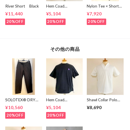
River Short Black
Hem Coad
Nylon Tee × Shorts
Embroidery T-
Set Up Black
¥11,440
¥5,104
¥7,920
shirts White /
Green
20%OFF
20%OFF
20%OFF
その他の商品
SOLOTEX® DRY
Hem Coad
Shawl Collar Polo
Tapered Pants
Embroidery T-
Shirts White
¥10,560
¥5,104
¥8,690
Black
shirts Black /
Puple
20%OFF
20%OFF