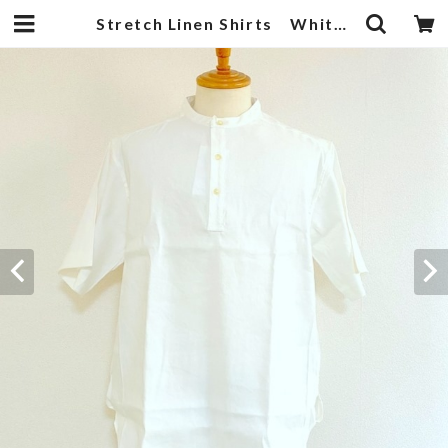
Stretch Linen Shirts White | 武蔵小杉のセレクトショップ【ナクール】-nakool-