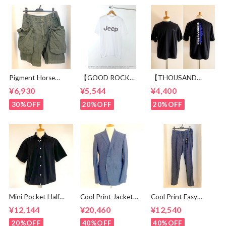
Pigment Horse
【GOOD ROCK
【THOUSAND
Cloth Camping Easy
SPEED】 Jeep®
MILE】 Short Sleeve
¥6,930
¥5,544
¥4,400
Shorts Olive
Logo T-shirt
Print T-shirt Vertical
White
Logo Black
30%OFF
20%OFF
20%OFF
Mini Pocket Half
Cool Print Jacket
Cool Print Easy
Sleeve Shirts Black
Navy
Slacks Navy
¥12,144
¥20,460
¥12,540
20%OFF
40%OFF
40%OFF