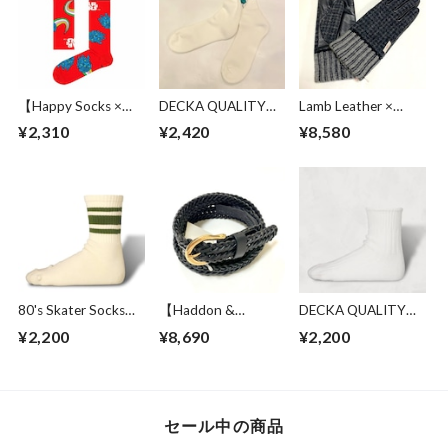
【Happy Socks ×
DECKA QUALITY
Lamb Leather ×
Star Wars】
SOCKS BY BRÚ NA
Harris Tweed
¥2,310
¥2,420
¥8,580
Millennium Falcon
BÓINNE Pile Socks
Combination
Red
Embroidery /
Glove Charcoal
Ladybugs White
80's Skater Socks
【Haddon &
DECKA QUALITY
2nd Collection |
Jones】 25mm Buff
SOCKS Low Gauge
¥2,200
¥8,690
¥2,200
Short Length
Leather Weaving
Ribbed Socks |
Olive
Belt Black
Short Length
White
セール中の商品