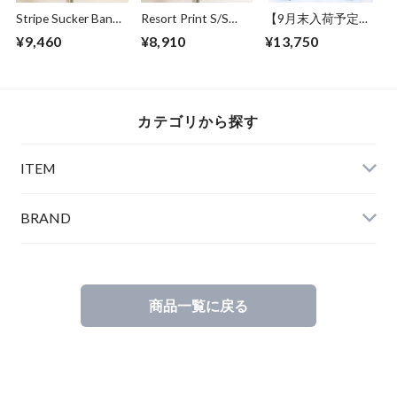
Stripe Sucker Band
Resort Print S/S
【9月末入荷予定】
Collar S/S Shirts
Shirts Ivory
Over Size Knit Cut &
¥9,460
¥8,910
¥13,750
White
Sewn Black
カテゴリから探す
ITEM
BRAND
商品一覧に戻る