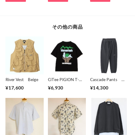
その他の商品
River Vest Beige
CiTee PIGION T-
Cascade Pants
shirts Black
Black
¥17,600
¥6,930
¥14,300