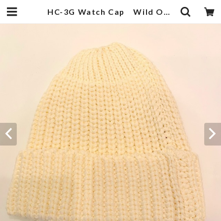
HC-3G Watch Cap Wild Oatmeal | 武蔵小杉のセレクトショップ【ナクール】-nakool-