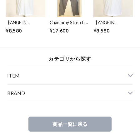
【ANGE IN
Chambray Stretch
【ANGE IN
DISGUISE】 Print T-
Straight Slacks
DISGUISE】 Print T-
¥8,580
¥17,600
¥8,580
shirts #SWING
Pants Gray
shirts #FUN
RIDE
THING
カテゴリから探す
ITEM
BRAND
商品一覧に戻る