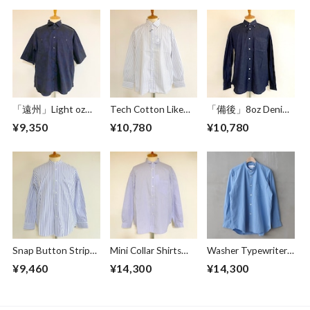
「遠州」Light oz
Tech Cotton Like
「備後」8oz Denim
Overdye Poplin W-
Stripe BD BOX-A
BD BOX-A Line
¥9,350
¥10,780
¥10,780
Pocket Half Sleeve
Line Shirts Ivory
Shirts Dark Indigo
Work Shirts
Botanical Deep
Navy
Snap Button Stripe
Mini Collar Shirts
Washer Typewriter
Band Collar L/S
White Stripe
Loose Fit Band
¥9,460
¥14,300
¥14,300
Shirts White
Collar Shirt Blue