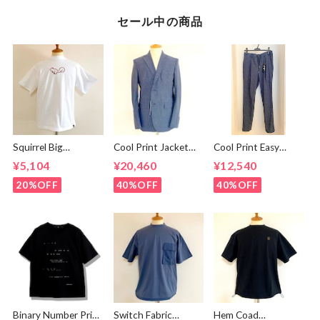
セール中の商品
Squirrel Big
Cool Print Jacket
Cool Print Easy
Embroidery T-
Navy
Slacks Navy
¥5,104
¥20,460
¥12,540
shirts White /
Brown
20%OFF
40%OFF
40%OFF
Binary Number Print
Switch Fabric
Hem Coad