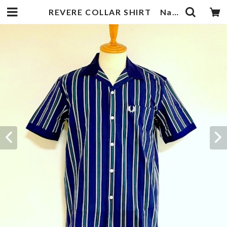
REVERE COLLAR SHIRT Navy Stripe | 武蔵小杉のセレクトショップ【ナクール】-nakool-