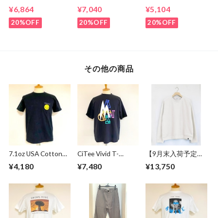
T-shirts Black
Pocket T-shirts
Embroidery T-
¥6,864
¥7,040
¥5,104
Ash Navy
shirts Black /
Brown
20%OFF
20%OFF
20%OFF
その他の商品
7.1oz USA Cotton
CiTee Vivid T-
【9月末入荷予定】
Body "SMILE"
shirts Black
Over Size Knit Cut &
¥4,180
¥7,480
¥13,750
Pocket S/S T-
Sewn Off White
shirts Black