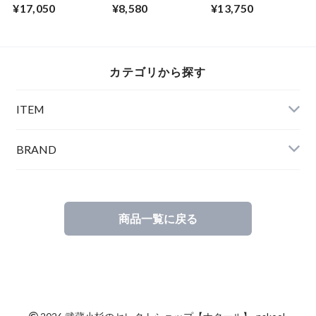
Sweat Wide Easy
DISGUISE】 Print T-
Over Size Knit Cut &
¥17,050
¥8,580
¥13,750
Pants Chocolate
shirts #a culture of
Sewn Yellow
mutual respect
カテゴリから探す
ITEM
BRAND
商品一覧に戻る
©