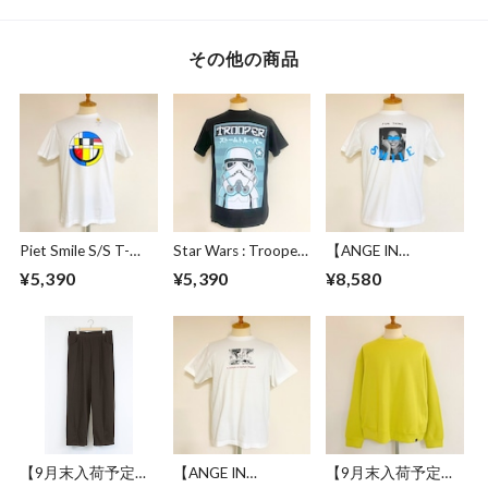
その他の商品
Piet Smile S/S T-
Star Wars : Trooper
【ANGE IN
shirts White
Japanese Black
DISGUISE】 Print T-
¥5,390
¥5,390
¥8,580
shirts #FUN
THING
【9月末入荷予定】
【ANGE IN
【9月末入荷予定】