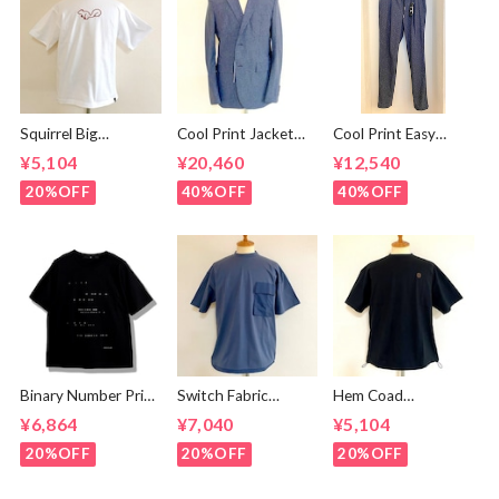
Squirrel Big
Cool Print Jacket
Cool Print Easy
Embroidery T-
Navy
Slacks Navy
¥5,104
¥20,460
¥12,540
shirts White /
Brown
20%OFF
40%OFF
40%OFF
Binary Number Print
Switch Fabric
Hem Coad
T-shirts Black
Pocket T-shirts
Embroidery T-
¥6,864
¥7,040
¥5,104
Ash Navy
shirts Black /
Brown
20%OFF
20%OFF
20%OFF