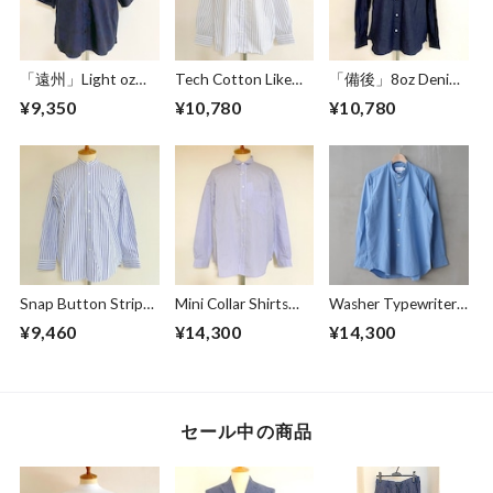
「遠州」Light oz
Tech Cotton Like
「備後」8oz Denim
Overdye Poplin W-
Stripe BD BOX-A
BD BOX-A Line
¥9,350
¥10,780
¥10,780
Pocket Half Sleeve
Line Shirts Ivory
Shirts Dark Indigo
Work Shirts
Botanical Deep
Navy
Snap Button Stripe
Mini Collar Shirts
Washer Typewriter
Band Collar L/S
White Stripe
Loose Fit Band
¥9,460
¥14,300
¥14,300
Shirts White
Collar Shirt Blue
セール中の商品