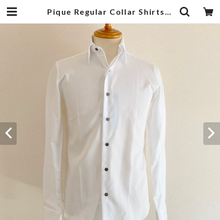
Pique Regular Collar Shirts White | 武蔵小杉のセレクトショップ【ナクール】-nakool-