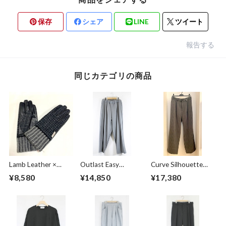
保存
シェア
LINE
ツイート
報告する
同じカテゴリの商品
Lamb Leather ×
Outlast Easy
Curve Silhouette
Harris Tweed
Pants Gray
Slacks Pants Black
¥8,580
¥14,850
¥17,380
Combination
Stripe
Glove Charcoal