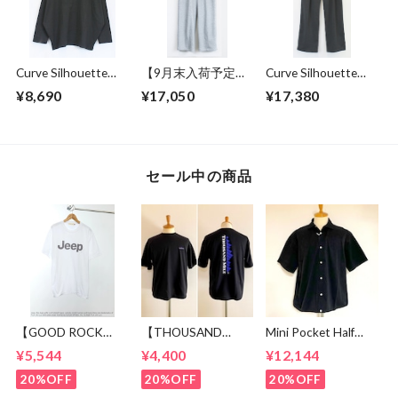
Curve Silhouette
【9月末入荷予定】
Curve Silhouette
Cut & Sewn Black
Sweat Wide Easy
Slacks Pants
¥8,690
¥17,050
¥17,380
Pants Gray
Charcoal
セール中の商品
【GOOD ROCK
【THOUSAND
Mini Pocket Half
SPEED】 Jeep®
MILE】 Short Sleeve
Sleeve Shirts Black
¥5,544
¥4,400
¥12,144
Logo T-shirt
Print T-shirt Vertical
White
Logo Black
20%OFF
20%OFF
20%OFF