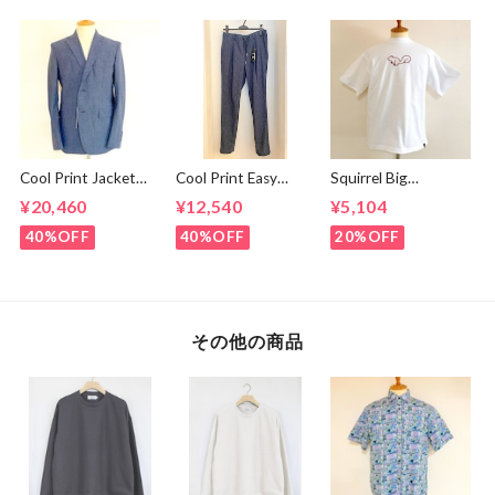
Cool Print Jacket
Cool Print Easy
Squirrel Big
Navy
Slacks Navy
Embroidery T-
¥20,460
¥12,540
¥5,104
shirts White /
Brown
40%OFF
40%OFF
20%OFF
その他の商品