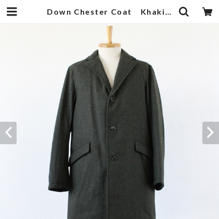
Down Chester Coat Khaki Tweed | 武蔵小杉のセレクトショップ【ナクール】-nakool-