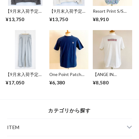
【9月末入荷予定】
【9月末入荷予定】
Resort Print S/S
Over Size Knit Cut &
Over Size Knit Cut &
Shirts Green
¥13,750
¥13,750
¥8,910
Sewn Charcoal
Sewn Off White
【9月末入荷予定】
One Point Patch
【ANGE IN
Sweat Wide Easy
Tee Navy
DISGUISE】 Print T-
¥17,050
¥6,380
¥8,580
Pants Gray
shirts #BRITISH
GURDS SOLDIER
カテゴリから探す
ITEM