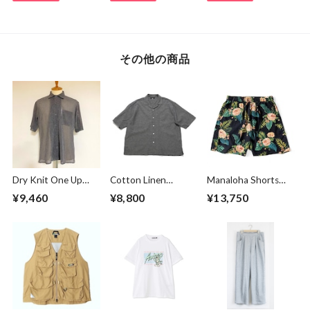
その他の商品
Dry Knit One Up
Cotton Linen
Manaloha Shorts
Collar S/S Shirts
Chambray Open
Navy
¥9,460
¥8,800
¥13,750
Beige
Collar Shirts Black