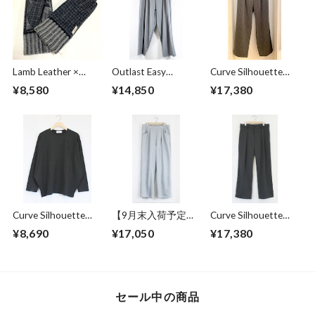
Lamb Leather ×
Outlast Easy
Curve Silhouette
Harris Tweed
Pants Gray
Slacks Pants Black
¥8,580
¥14,850
¥17,380
Combination
Stripe
Glove Charcoal
Curve Silhouette
【9月末入荷予定】
Curve Silhouette
Cut & Sewn Black
Sweat Wide Easy
Slacks Pants
¥8,690
¥17,050
¥17,380
Pants Gray
Charcoal
セール中の商品