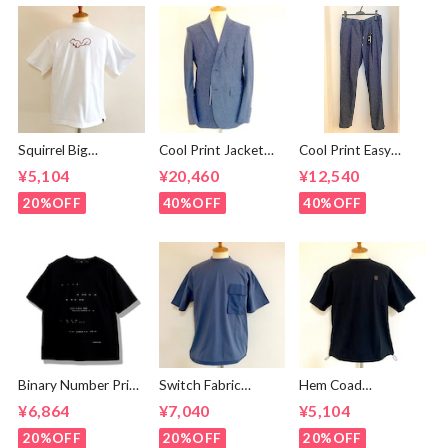
Squirrel Big
Cool Print Jacket
Cool Print Easy
Embroidery T-
Navy
Slacks Navy
¥5,104
¥20,460
¥12,540
shirts White /
Brown
20%OFF
40%OFF
40%OFF
Binary Number Print
Switch Fabric
Hem Coad
T-shirts Black
Pocket T-shirts
Embroidery T-
¥6,864
¥7,040
¥5,104
Ash Navy
shirts Black /
Brown
20%OFF
20%OFF
20%OFF