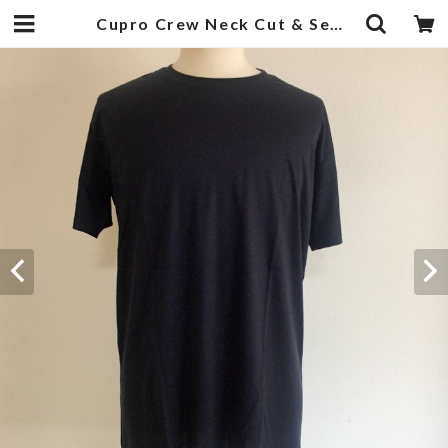
Cupro Crew Neck Cut & Sewn Navy | 武蔵小杉のセレクトショップ【ナクール】-nakool-