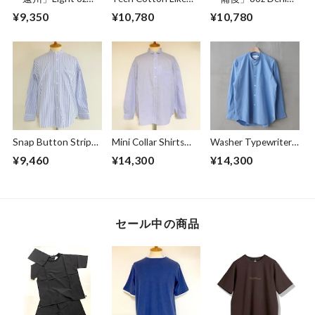
Overdye Poplin W-
Stripe BD BOX-A
BD BOX-A Line
¥9,350
¥10,780
¥10,780
Pocket Half Sleeve
Line Shirts Ivory
Shirts Dark Indigo
Work Shirts
Botanical Deep
Navy
Snap Button Stripe
Mini Collar Shirts
Washer Typewriter
Band Collar L/S
White Stripe
Loose Fit Band
¥9,460
¥14,300
¥14,300
Shirts White
Collar Shirt Blue
セール中の商品