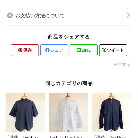
お支払い方法について
商品をシェアする
保存
シェア
LINE
ツイート
報告する
同じカテゴリの商品
「遠州」Light oz
Tech Cotton Like
「備後」8oz Denim