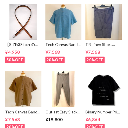
【SIZE:38inch の
Tech Canvas Band
TR Linen Short
み】TORY
Collar S/S Shirts
Pants Blue
¥4,950
¥7,568
¥7,568
LEATHER LEATHER
Mint
BELT2595 TAN
50%OFF
20%OFF
20%OFF
Tech Canvas Band
Outlast Easy Slacks
Binary Number Print
Collar S/S Shirts
Pants Gray
T-shirts Black
¥7,568
¥19,800
¥6,864
Brown
20%OFF
20%OFF