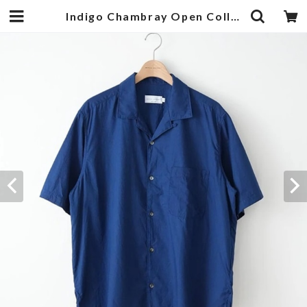
Indigo Chambray Open Collar Shirts Navy | 武蔵小杉のセレクトショップ【ナクール】-nakool-