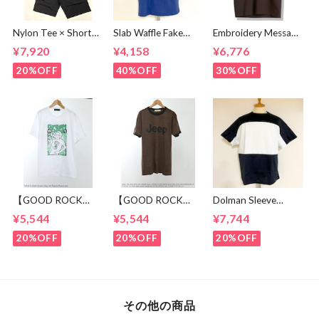
Nylon Tee × Shorts
Slab Waffle Fake
Embroidery Message
Set Up Black
layered Roll Neck
Crew Neck T-
¥7,920
¥4,158
¥6,776
Cut & Sewn Navy
shirts Brown
20%OFF
40%OFF
30%OFF
【GOOD ROCK
【GOOD ROCK
Dolman Sleeve
SPEED】 GREEN
SPEED】 Jeep®
Switch Cut &
¥5,544
¥5,544
¥7,744
DAY “Kerplunk!”
Classic Logo Graphic
Sewn Black /
Front & Back
Ringer T-Shirt
White
20%OFF
20%OFF
20%OFF
Graphic T-Shirt
Brown
White
その他の商品