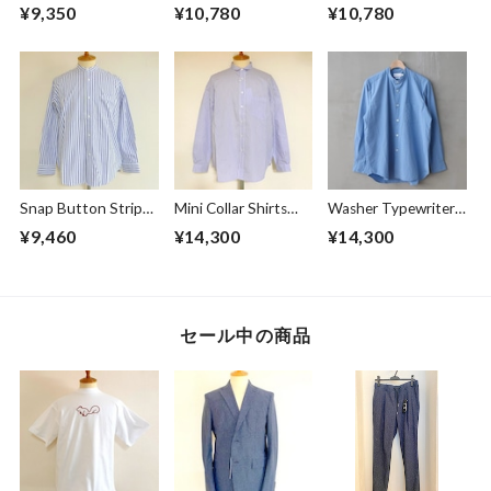
Overdye Poplin W-
Stripe BD BOX-A
BD BOX-A Line
¥9,350
¥10,780
¥10,780
Pocket Half Sleeve
Line Shirts Ivory
Shirts Dark Indigo
Work Shirts
Botanical Deep
Navy
Snap Button Stripe
Mini Collar Shirts
Washer Typewriter
Band Collar L/S
White Stripe
Loose Fit Band
¥9,460
¥14,300
¥14,300
Shirts White
Collar Shirt Blue
セール中の商品