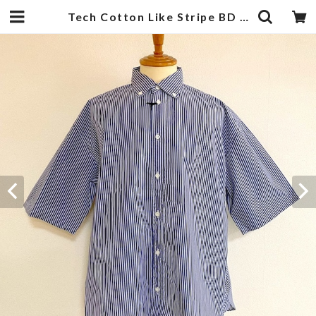
Tech Cotton Like Stripe BD BOX-A Line Half Sleeve Shirts Navy | 武蔵小杉のセレクトショップ【ナクール】-nakool-