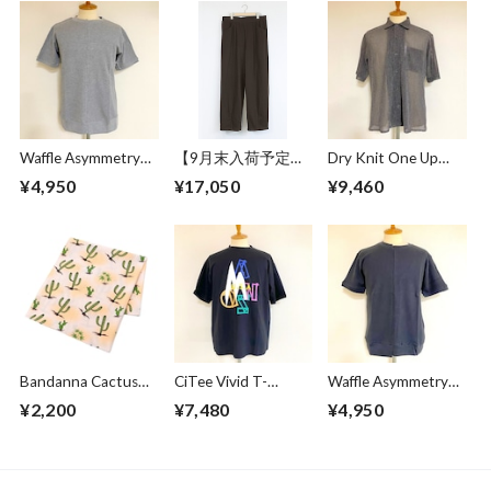
Waffle Asymmetry
【9月末入荷予定】
Dry Knit One Up
Crew Neck S/S
Sweat Wide Easy
Collar S/S Shirts
¥4,950
¥17,050
¥9,460
Sweat Gray
Pants Chocolate
Beige
Bandanna Cactus
CiTee Vivid T-
Waffle Asymmetry
Beige
shirts Black
Crew Neck S/S
¥2,200
¥7,480
¥4,950
Sweat Charcoal