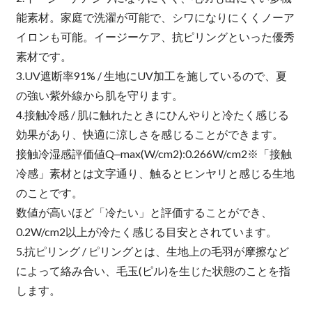
能素材。家庭で洗濯が可能で、シワになりにくくノーア
イロンも可能。イージーケア、抗ピリングといった優秀
素材です。
3.UV遮断率91% / 生地にUV加工を施しているので、夏
の強い紫外線から肌を守ります。
4.接触冷感 / 肌に触れたときにひんやりと冷たく感じる
効果があり、快適に涼しさを感じることができます。
接触冷湿感評価値Q‒max(W/cm2):0.266W/cm2※「接触
冷感」素材とは文字通り、触るとヒンヤリと感じる生地
のことです。
数値が高いほど「冷たい」と評価することができ、
0.2W/cm2以上が冷たく感じる目安とされています。
5.抗ピリング / ピリングとは、生地上の毛羽が摩擦など
によって絡み合い、毛玉(ピル)を生じた状態のことを指
します。