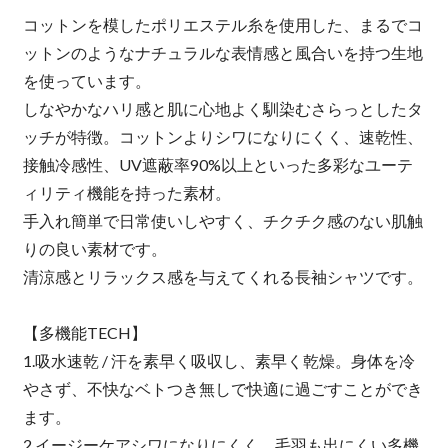
コットンを模したポリエステル糸を使用した、まるでコ
ットンのようなナチュラルな表情感と風合いを持つ生地
を使っています。
しなやかなハリ感と肌に心地よく馴染むさらっとしたタ
ッチが特徴。コットンよりシワになりにくく、速乾性、
接触冷感性、UV遮蔽率90%以上といった多彩なユーテ
ィリティ機能を持った素材。
手入れ簡単で日常使いしやすく、チクチク感のない肌触
りの良い素材です。
清涼感とリラックス感を与えてくれる長袖シャツです。
【多機能TECH】
1.吸水速乾 / 汗を素早く吸収し、素早く乾燥。身体を冷
やさず、不快なベトつき無しで快適に過ごすことができ
ます。
2.イージーケアシワになりにくく、毛羽も出にくい多機