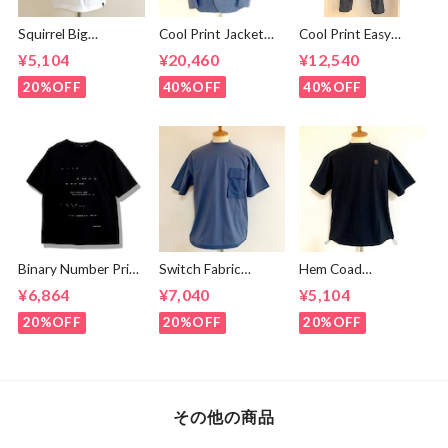
Squirrel Big
Cool Print Jacket
Cool Print Easy
Embroidery T-
Navy
Slacks Navy
¥5,104
¥20,460
¥12,540
shirts White /
Brown
20%OFF
40%OFF
40%OFF
Binary Number Print
Switch Fabric
Hem Coad
T-shirts Black
Pocket T-shirts
Embroidery T-
¥6,864
¥7,040
¥5,104
Ash Navy
shirts Black /
Brown
20%OFF
20%OFF
20%OFF
その他の商品