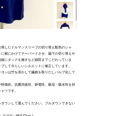
使用したドルマンスリーブの切り替え配色のシャ
うに裾にかけてテーパードさせ、脇下の切り替えや
肩線にタックを施すなど細部までこだわっていま
ップして今らしいシルエットに修正しています。
ーヨンは竹を溶かして繊維を取りだしパルプ化して
が特徴的。抗菌消臭性、静電性、吸湿・吸水性を持
シャツです。
ルダウンして選んでください。プルダウンできない
. ラグラン袖丈43cm.)