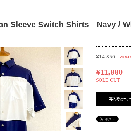
 Sleeve Switch Shirts Navy / W
¥14,850
20%O
¥11,880
SOLD OUT
再入荷につい