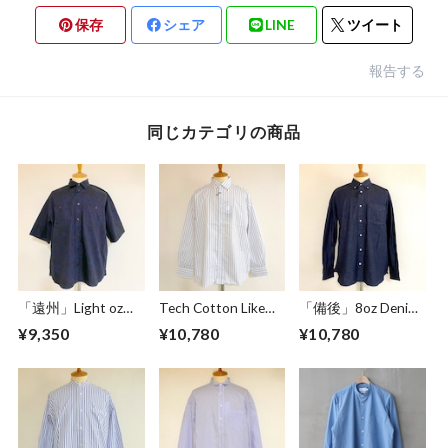
保存
シェア
LINE
ツイート
報告する
同じカテゴリの商品
「遠州」Light oz
Tech Cotton Like
「備後」8oz Denim
Overdye Poplin W-
Stripe BD BOX-A
BD BOX-A Line
¥9,350
¥10,780
¥10,780
Pocket Half Sleeve
Line Shirts Ivory
Shirts Dark Indigo
Work Shirts
Botanical Deep
Navy