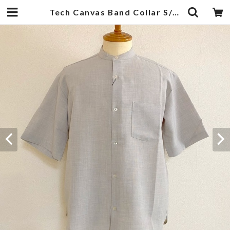
Tech Canvas Band Collar S/S Shirts Light Beige | 武蔵小杉のセレクトショップ【ナクール】-nakool-