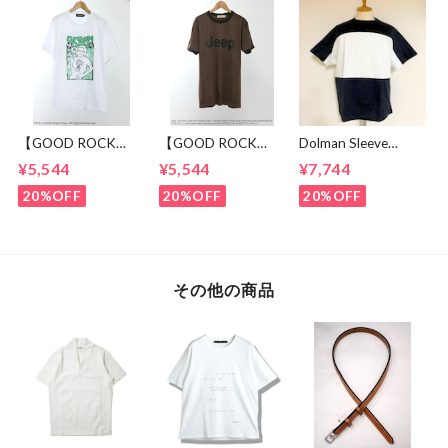
【GOOD ROCK
【GOOD ROCK
Dolman Sleeve
SPEED】 GREEN
SPEED】 Jeep®
Switch Cut &
¥5,544
¥5,544
¥7,744
DAY “Kerplunk!”
Classic Logo Graphic
Sewn Black /
Front & Back
Ringer T-Shirt
White
20%OFF
20%OFF
20%OFF
Graphic T-Shirt
Brown
White
その他の商品