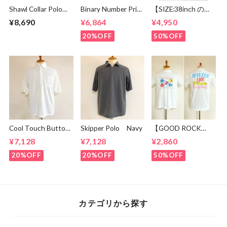
Shawl Collar Polo
Binary Number Print
【SIZE:38inch の
Shirts White
T-shirts White
み】TORY
¥8,690
¥6,864
¥4,950
LEATHER LEATHER
BELT2595 TAN
20%OFF
50%OFF
Cool Touch Button
Skipper Polo Navy
【GOOD ROCK
Down Polo Off
SPEED】 Baltimore
¥7,128
¥7,128
¥2,860
White
87 | 24ORG002W
20%OFF
20%OFF
50%OFF
カテゴリから探す