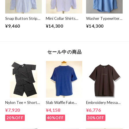
Snap Button Stripe
Mini Collar Shirts
Washer Typewriter
Band Collar L/S
White Stripe
Loose Fit Band
¥9,460
¥14,300
¥14,300
Shirts White
Collar Shirt Blue
セール中の商品
Nylon Tee × Shorts
Slab Waffle Fake
Embroidery Message
Set Up Black
layered Roll Neck
Crew Neck T-
¥7,920
¥4,158
¥6,776
Cut & Sewn Navy
shirts Brown
20%OFF
40%OFF
30%OFF