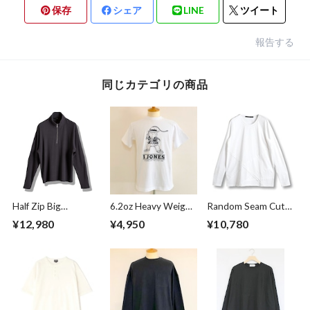
保存
シェア
LINE
ツイート
報告する
同じカテゴリの商品
Half Zip Big
6.2oz Heavy Weight
Random Seam Cut
Pullover Gray
T-shirts FRP-0038
Off Crew Neck L/S
¥12,980
¥4,950
¥10,780
T-shirts White