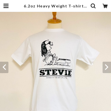
6.2oz Heavy Weight T-shirts FRP-0017 | 武蔵小杉のセレクトショップ【ナクール】-nakool-