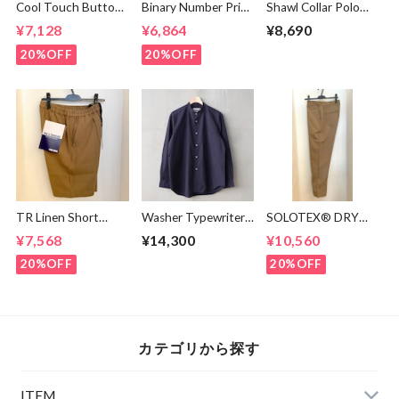
Cool Touch Button
Binary Number Print
Shawl Collar Polo
Down Polo Off
T-shirts White
Shirts Black
¥7,128
¥6,864
¥8,690
White
20%OFF
20%OFF
TR Linen Short
Washer Typewriter
SOLOTEX® DRY
Pants Light Brown
Loose Fit Band
Tapered Pants
¥7,568
¥14,300
¥10,560
Collar Shirt Mid
Beige
Night
20%OFF
20%OFF
カテゴリから探す
ITEM