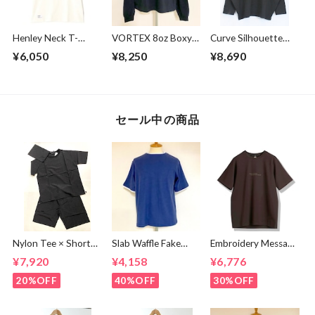
Henley Neck T-
VORTEX 8oz Boxy
Curve Silhouette
shirts Off White
Cropped L/S Tee
Cut & Sewn Black
¥6,050
¥8,250
¥8,690
with with Glasses
Pocket Super
Black
セール中の商品
Nylon Tee × Shorts
Slab Waffle Fake
Embroidery Message
Set Up Black
layered Roll Neck
Crew Neck T-
¥7,920
¥4,158
¥6,776
Cut & Sewn Navy
shirts Brown
20%OFF
40%OFF
30%OFF