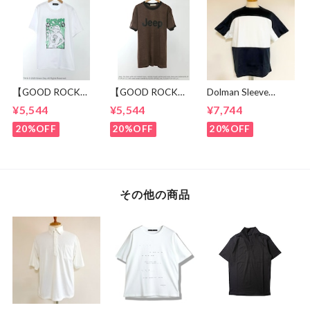
【GOOD ROCK
【GOOD ROCK
Dolman Sleeve
SPEED】 GREEN
SPEED】 Jeep®
Switch Cut &
¥5,544
¥5,544
¥7,744
DAY “Kerplunk!”
Classic Logo Graphic
Sewn Black /
Front & Back
Ringer T-Shirt
White
20%OFF
20%OFF
20%OFF
Graphic T-Shirt
Brown
White
その他の商品