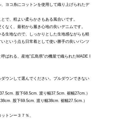
ル、ヨコ糸にコットンを使用して織り上げられたデ
ことで、程よい柔らかさもある風合いです。
硬くなく、最初から履き心地の良いデニムです。
いる生地なので、しっかりとした生地感ながらも軽
すいという点も日常着として使い勝手の良いパンツ
ばれる、産地"広島県"の機屋で織られたMADE I
ルダウンして選んでください。プルダウンできない
.5cm. 股下68.5cm. 渡り幅37.5cm. 裾幅27cm.）
cm. 股下69.5cm. 渡り幅38cm. 裾幅27.5cm.）
コットンー３７％、