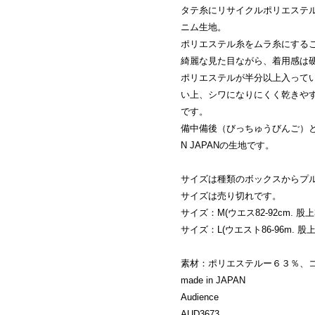
タテ糸にリサイクルポリエステ
ニム生地。
ポリエステル糸をムラ糸にする
綺麗な見た目ながら、着用感は
ポリエステルが半分以上入って
い上、シワになりにくく乾きや
です。
備中備後（びっちゅうびんご）と呼
N JAPANの生地です。
サイズは種類のボックスからプ
サイズは売り切れです。
サイズ：M(ウエス82-92cm. 股上37
サイズ：L(ウエスト86-96m. 股上38
素材：ポリエステルー６３％、
made in JAPAN
Audience
AUD3673