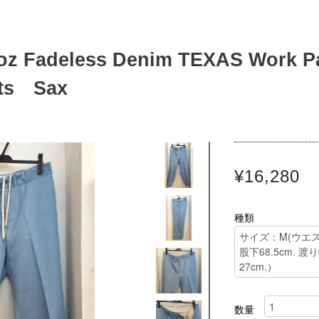
Fadeless Denim TEXAS Work Pa
nts Sax
¥16,280
種類
数量