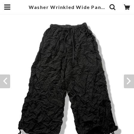
Washer Wrinkled Wide Pants Black | 武蔵小杉のセレクトショップ【ナクール】-nakool-