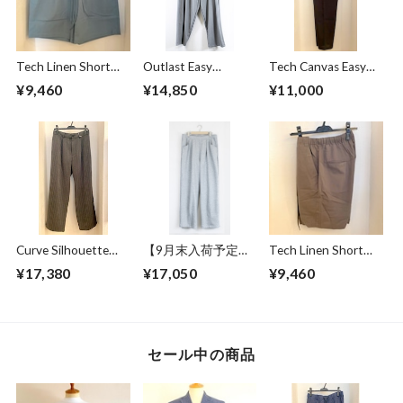
Tech Linen Short
Outlast Easy
Tech Canvas Easy
Pants Mint
Pants Gray
Pants Black
¥9,460
¥14,850
¥11,000
Curve Silhouette
【9月末入荷予定】
Tech Linen Short
Slacks Pants Black
Sweat Wide Easy
Pants Gray
¥17,380
¥17,050
¥9,460
Stripe
Pants Gray
セール中の商品