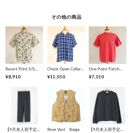
その他の商品
Resort Print S/S
Check Open Collar
One Point Patch
Shirts Ivory
Shirts Navy
Pocket T-shirts
¥8,910
¥11,550
¥7,150
Sunset
【9月末入荷予定】
River Vest Beige
【9月末入荷予定】