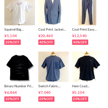
Squirrel Big
Cool Print Jacket
Cool Print Easy
Embroidery T-
Navy
Slacks Navy
¥5,104
¥20,460
¥12,540
shirts White /
Brown
20%OFF
40%OFF
40%OFF
Binary Number Print
Switch Fabric
Hem Coad
T-shirts Black
Pocket T-shirts
Embroidery T-
¥6,864
¥7,040
¥5,104
Ash Navy
shirts Black /
Brown
20%OFF
20%OFF
20%OFF