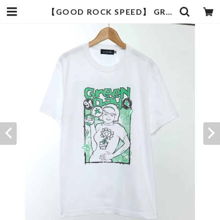
【GOOD ROCK SPEED】 GREEN DAY “Kerplunk!” Front & Back Graphic T-Shirt White | 武蔵小杉のセレクトショップ【ナクール】-nakool-