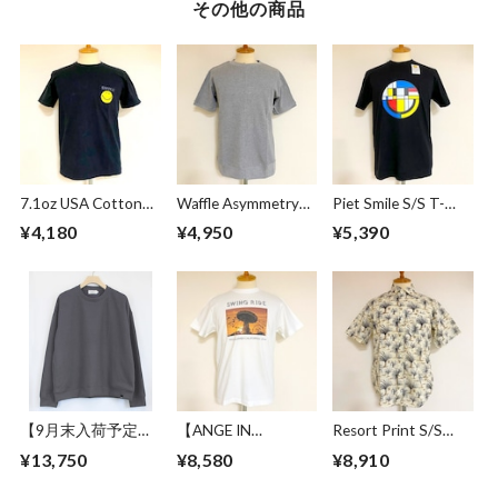
その他の商品
7.1oz USA Cotton
Waffle Asymmetry
Piet Smile S/S T-
Body "SMILE"
Crew Neck S/S
shirts Black
¥4,180
¥4,950
¥5,390
Pocket S/S T-
Sweat Gray
shirts Black
【9月末入荷予定】
【ANGE IN
Resort Print S/S
Over Size Knit Cut &
DISGUISE】 Print T-
Shirts Ivory
¥13,750
¥8,580
¥8,910
Sewn Charcoal
shirts #SWING
RIDE