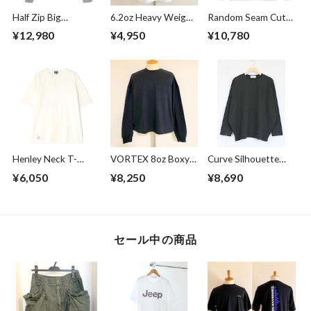
Half Zip Big
6.2oz Heavy Weight
Random Seam Cut
Pullover Gray
T-shirts FRP-0038
Off Crew Neck L/S
¥12,980
¥4,950
¥10,780
T-shirts White
Henley Neck T-
VORTEX 8oz Boxy
Curve Silhouette
shirts Off White
Cropped L/S Tee
Cut & Sewn Black
¥6,050
¥8,250
¥8,690
with with Glasses
Pocket Super
Black
セール中の商品