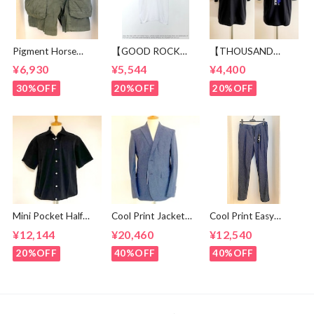
Pigment Horse
【GOOD ROCK
【THOUSAND
Cloth Camping Easy
SPEED】 Jeep®
MILE】 Short Sleeve
¥6,930
¥5,544
¥4,400
Shorts Olive
Logo T-shirt
Print T-shirt Vertical
White
Logo Black
30%OFF
20%OFF
20%OFF
Mini Pocket Half
Cool Print Jacket
Cool Print Easy
Sleeve Shirts Black
Navy
Slacks Navy
¥12,144
¥20,460
¥12,540
20%OFF
40%OFF
40%OFF