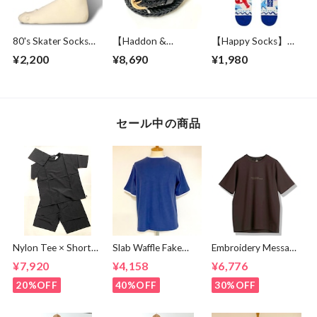
80's Skater Socks
【Haddon &
【Happy Socks】
2nd Collection |
Jones】 25mm Buff
Seafood
¥2,200
¥8,690
¥1,980
Short Length
Leather Weaving
Olive
Belt Black
セール中の商品
Nylon Tee × Shorts
Slab Waffle Fake
Embroidery Message
Set Up Black
layered Roll Neck
Crew Neck T-
¥7,920
¥4,158
¥6,776
Cut & Sewn Navy
shirts Brown
20%OFF
40%OFF
30%OFF