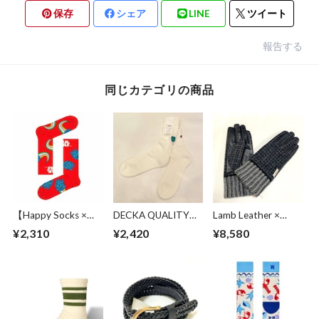
保存
シェア
LINE
ツイート
報告する
同じカテゴリの商品
【Happy Socks ×
DECKA QUALITY
Lamb Leather ×
Star Wars】
SOCKS BY BRÚ NA
Harris Tweed
¥2,310
¥2,420
¥8,580
Millennium Falcon
BÓINNE Pile Socks
Combination
Red
Embroidery /
Glove Charcoal
Ladybugs White