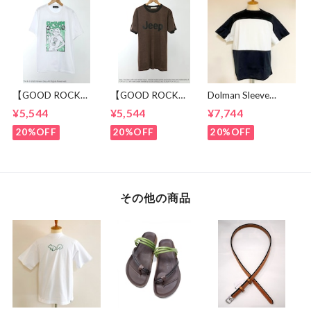
【GOOD ROCK
【GOOD ROCK
Dolman Sleeve
SPEED】 GREEN
SPEED】 Jeep®
Switch Cut &
¥5,544
¥5,544
¥7,744
DAY “Kerplunk!”
Classic Logo Graphic
Sewn Black /
Front & Back
Ringer T-Shirt
White
20%OFF
20%OFF
20%OFF
Graphic T-Shirt
Brown
White
その他の商品