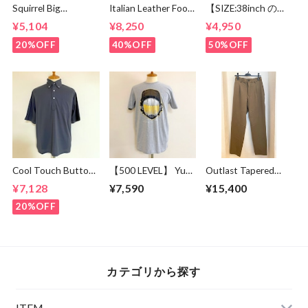
Squirrel Big
Italian Leather Foot
【SIZE:38inch の
Embroidery T-
Bed Code Strap
み】TORY
¥5,104
¥8,250
¥4,950
shirts White /
Sandal Green /
LEATHER LEATHER
Green
Dark Brown
BELT2595 TAN
20%OFF
40%OFF
50%OFF
Cool Touch Button
【500 LEVEL】 Yu
Outlast Tapered
Down Polo Gray
Darvish San Diego
Slacks Pants Olive
¥7,128
¥7,590
¥15,400
Player Silhouette
Heather Gray
20%OFF
カテゴリから探す
ITEM