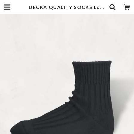
DECKA QUALITY SOCKS Low Gauge Ribbed Socks | Short Length Black | 武蔵小杉のセレクトショップ【ナクール】-nakool-