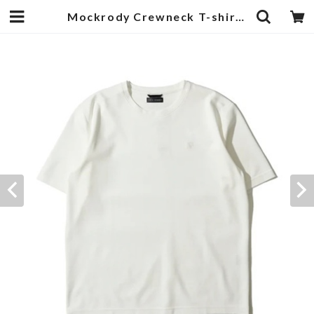
Mockrody Crewneck T-shirts White | 武蔵小杉のセレクトショップ【ナクール】-nakool-