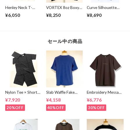
Henley Neck T-
VORTEX 8oz Boxy
Curve Silhouette
shirts Off White
Cropped L/S Tee
Cut & Sewn Black
¥6,050
¥8,250
¥8,690
with with Glasses
Pocket Super
Black
セール中の商品
Nylon Tee × Shorts
Slab Waffle Fake
Embroidery Message
Set Up Black
layered Roll Neck
Crew Neck T-
¥7,920
¥4,158
¥6,776
Cut & Sewn Navy
shirts Brown
20%OFF
40%OFF
30%OFF