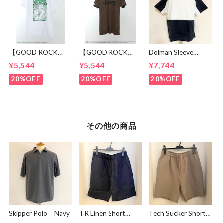
【GOOD ROCK
【GOOD ROCK
Dolman Sleeve
SPEED】 GREEN
SPEED】 Jeep®
Switch Cut &
¥5,544
¥5,544
¥7,744
DAY “Kerplunk!”
Classic Logo Graphic
Sewn Black /
Front & Back
Ringer T-Shirt
White
20%OFF
20%OFF
20%OFF
Graphic T-Shirt
Brown
White
その他の商品
Skipper Polo Navy
TR Linen Short
Tech Sucker Short
Pants Navy
Pants Greige