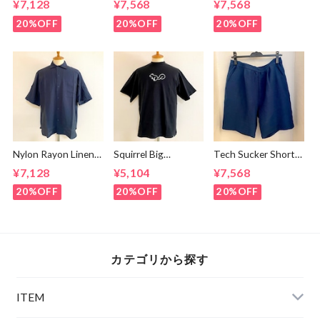
¥7,128
¥7,568
¥7,568
20%OFF
20%OFF
20%OFF
Nylon Rayon Linen
Squirrel Big
Tech Sucker Short
Ring Dot Button
Embroidery T-
Pants Green Blue
¥7,128
¥5,104
¥7,568
One Up Collar S/S
shirts Black /
Shirts Navy
White
20%OFF
20%OFF
20%OFF
カテゴリから探す
ITEM