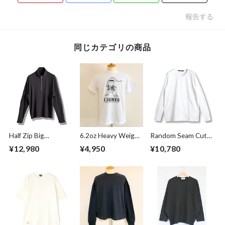
報告する
同じカテゴリの商品
Half Zip Big
6.2oz Heavy Weight
Random Seam Cut
Pullover Gray
T-shirts FRP-0038
Off Crew Neck L/S
¥12,980
¥4,950
¥10,780
T-shirts White