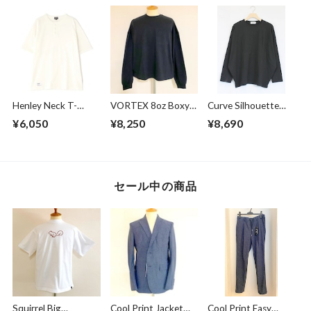
Henley Neck T-
VORTEX 8oz Boxy
Curve Silhouette
shirts Off White
Cropped L/S Tee
Cut & Sewn Black
¥6,050
¥8,250
¥8,690
with with Glasses
Pocket Super
Black
セール中の商品
Squirrel Big
Cool Print Jacket
Cool Print Easy