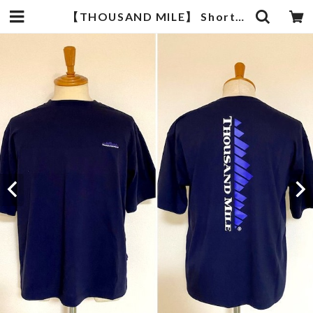
【THOUSAND MILE】 Short Sleeve Print T-shirt Vertical Logo Navy | 武蔵小杉のセレクトショップ【ナクール】-nakool-