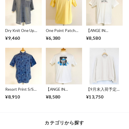
Dry Knit One Up
One Point Patch
【ANGE IN
Collar S/S Shirts
Tee Corn
DISGUISE】 Print T-
¥9,460
¥6,380
¥8,580
Gray
shirts #a culture of
mutual respect
Resort Print S/S
【ANGE IN
【9月末入荷予定】
Shirts Blue
DISGUISE】 Print T-
Over Size Knit Cut &
¥8,910
¥8,580
¥13,750
shirts #FUN
Sewn Off White
THING
カテゴリから探す