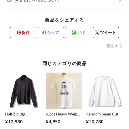
商品をシェアする
保存
シェア
LINE
ツイート
報告する
同じカテゴリの商品
Half Zip Big
6.2oz Heavy Weight
Random Seam Cut
Pullover Gray
T-shirts FRP-0038
Off Crew Neck L/S
¥12,980
¥4,950
¥10,780
T-shirts White