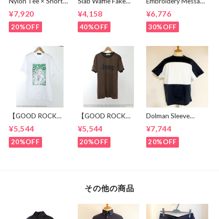
Nylon Tee × Shorts
Slab Waffle Fake
Embroidery Message
Set Up Black
layered Roll Neck
Crew Neck T-
¥7,920
¥4,158
¥6,776
Cut & Sewn Navy
shirts Brown
20%OFF
40%OFF
30%OFF
【GOOD ROCK
【GOOD ROCK
Dolman Sleeve
SPEED】 GREEN
SPEED】 Jeep®
Switch Cut &
¥5,544
¥5,544
¥7,744
DAY “Kerplunk!”
Classic Logo Graphic
Sewn Black /
Front & Back
Ringer T-Shirt
White
20%OFF
20%OFF
20%OFF
Graphic T-Shirt
Brown
White
その他の商品