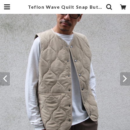
Teflon Wave Quilt Snap Button Vest Beige | 武蔵小杉のセレクトショップ【ナクール】-nakool-