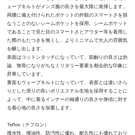
ェーブキルトがメンズ服の良さを最大限に発揮します。
両腰に備え付けられたポケットの外観のスマートさを損
なうことのないシームポケットを採用。シームポケット
であることで見た目のスマートさとアウター等を着用し
た際のもたつきを無くし、よりミニマムで大人の雰囲気
を醸し出します。
表面はコットンタッチになっていて、肌触りの良さは勿
論、無骨になりがちなミリタリー要素を都会的な印象に
昇華しています。
裏面もウェーブキルトになっていて、表面とは違いさら
りとした滑りの良いポリエステル生地を採用することに
よって、中に着るインナーの袖通りの良さや身頃に対す
る着心地の良さを加重します。
Teflon（テフロン）
撥水性、撥油性、防汚性に優れ、耐久性にも優れており