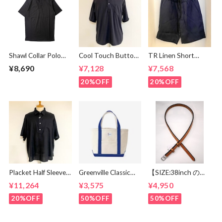
Shawl Collar Polo
Cool Touch Button
TR Linen Short
Shirts Black
Down Polo Black
Pants Navy
¥8,690
¥7,128
¥7,568
20%OFF
20%OFF
Placket Half Sleeve
Greenville Classic
【SIZE:38inch の
Shirts Black
Tote Small Blue
み】TORY
¥11,264
¥3,575
¥4,950
LEATHER LEATHER
BELT2595 TAN
20%OFF
50%OFF
50%OFF