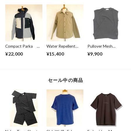
Compact Parka
Water Repellent
Pullover Mesh
Crazy Pattern
Jacket Beige
Vest Black
¥22,000
¥15,400
¥9,900
セール中の商品