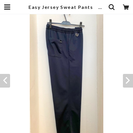
Easy Jersey Sweat Pants Navy | 武蔵小杉のセレクトショップ【ナクール】-nakool-