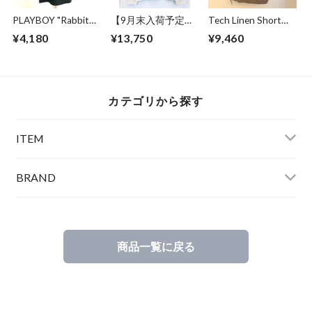
PLAYBOY "Rabbit
【9月末入荷予定】
Tech Linen Short
Head" Embroidery
Over Size Knit Cut &
Pants Gray
¥4,180
¥13,750
¥9,460
Logo T-Shirt Black
Sewn Off White
カテゴリから探す
ITEM
BRAND
商品一覧に戻る