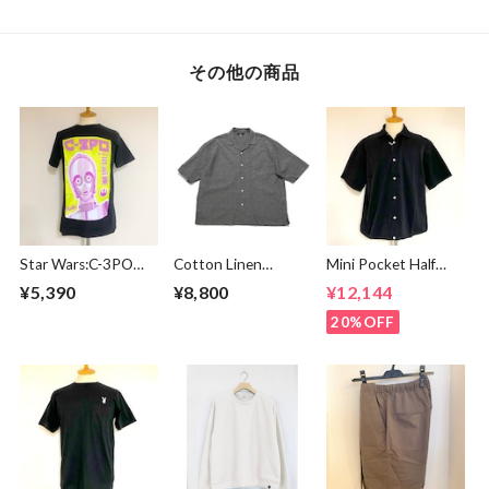
その他の商品
Star Wars:C-3PO
Cotton Linen
Mini Pocket Half
Japanese Black
Chambray Open
Sleeve Shirts Black
¥5,390
¥8,800
¥12,144
Collar Shirts Black
20%OFF