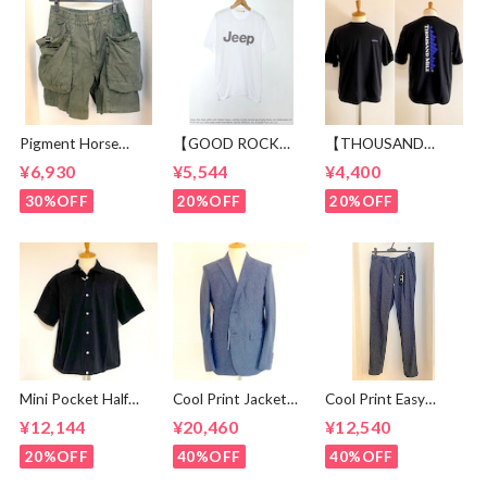
Pigment Horse
【GOOD ROCK
【THOUSAND
Cloth Camping Easy
SPEED】 Jeep®
MILE】 Short Sleeve
¥6,930
¥5,544
¥4,400
Shorts Olive
Logo T-shirt
Print T-shirt Vertical
White
Logo Black
30%OFF
20%OFF
20%OFF
Mini Pocket Half
Cool Print Jacket
Cool Print Easy
Sleeve Shirts Black
Navy
Slacks Navy
¥12,144
¥20,460
¥12,540
20%OFF
40%OFF
40%OFF