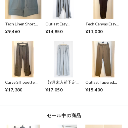
Tech Linen Short
Outlast Easy
Tech Canvas Easy
Pants Mint
Pants Gray
Pants Black
¥9,460
¥14,850
¥11,000
Curve Silhouette
【9月末入荷予定】
Outlast Tapered
Slacks Pants Black
Sweat Wide Easy
Slacks Pants Olive
¥17,380
¥17,050
¥15,400
Stripe
Pants Gray
セール中の商品