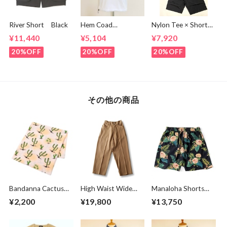
River Short Black
Hem Coad
Nylon Tee × Shorts
Embroidery T-
Set Up Black
¥11,440
¥5,104
¥7,920
shirts White /
Green
20%OFF
20%OFF
20%OFF
その他の商品
Bandanna Cactus
High Waist Wide
Manaloha Shorts
Beige
Work Trousers
Navy
¥2,200
¥19,800
¥13,750
Beige