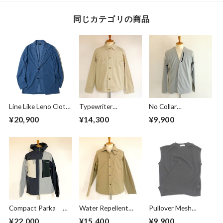
同じカテゴリの商品
Line Like Leno Cloth
Typewriter
No Collar
Jacket Blue
Blouson Beige
Cardigan Greige
¥20,900
¥14,300
¥9,900
Compact Parka
Water Repellent
Pullover Mesh
Crazy Pattern
Jacket Beige
Vest Black
¥22,000
¥15,400
¥9,900