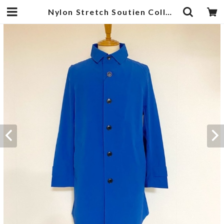
Nylon Stretch Soutien Collar Coat Blue | 武蔵小杉のセレクトショップ【ナクール】-nakool-