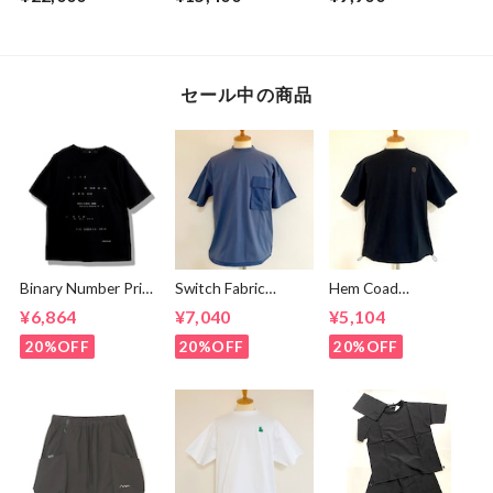
セール中の商品
Binary Number Print
Switch Fabric
Hem Coad
T-shirts Black
Pocket T-shirts
Embroidery T-
¥6,864
¥7,040
¥5,104
Ash Navy
shirts Black /
Brown
20%OFF
20%OFF
20%OFF