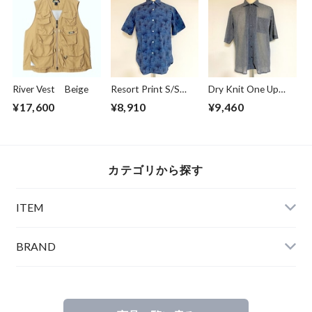
River Vest Beige
Resort Print S/S
Dry Knit One Up
Shirts Blue
Collar S/S Shirts
¥17,600
¥8,910
¥9,460
Gray
カテゴリから探す
ITEM
BRAND