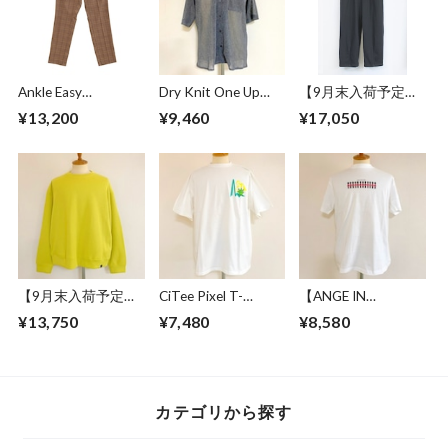
Ankle Easy
Dry Knit One Up
【9月末入荷予定】
Trousers Beige
Collar S/S Shirts
Sweat Wide Easy
¥13,200
¥9,460
¥17,050
Check
Gray
Pants Black
【9月末入荷予定】
CiTee Pixel T-
【ANGE IN
Over Size Knit Cut &
shirts White
DISGUISE】 Print T-
¥13,750
¥7,480
¥8,580
Sewn Yellow
shirts #BRITISH
GURDS SOLDIER
カテゴリから探す