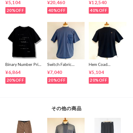
¥5,104
¥20,460
¥12,540
shirts White /
Brown
20%OFF
40%OFF
40%OFF
Binary Number Print
Switch Fabric
Hem Coad
T-shirts Black
Pocket T-shirts
Embroidery T-
¥6,864
¥7,040
¥5,104
Ash Navy
shirts Black /
Brown
20%OFF
20%OFF
20%OFF
その他の商品