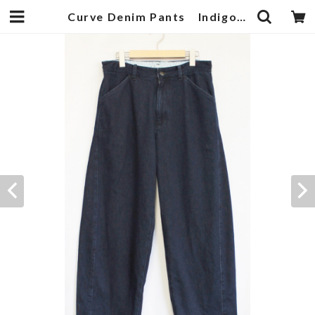
Curve Denim Pants Indigo | 武蔵小杉のセレクトショップ【ナクール】-nakool-