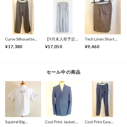
Curve Silhouette
【9月末入荷予定】
Tech Linen Short
Slacks Pants Black
Sweat Wide Easy
Pants Gray
¥17,380
¥17,050
¥9,460
Stripe
Pants Gray
セール中の商品
Squirrel Big
Cool Print Jacket
Cool Print Easy
Embroidery T-
Navy
Slacks Navy