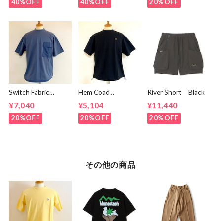
40%OFF
40%OFF
20%OFF
Switch Fabric
Hem Coad
River Short Black
Pocket T-shirts
Embroidery T-
¥7,040
¥5,104
¥11,440
Ash Navy
shirts Black /
Brown
20%OFF
20%OFF
20%OFF
その他の商品