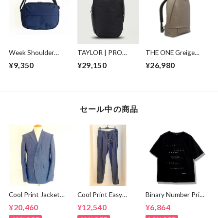
Week Shoulder
TAYLOR | PRO
THE ONE Greige
Bag Navy
PACK
City Ruck Greige
¥9,350
¥29,150
¥26,980
セール中の商品
Cool Print Jacket
Cool Print Easy
Binary Number Print
Navy
Slacks Navy
T-shirts Black
¥20,460
¥12,540
¥6,864