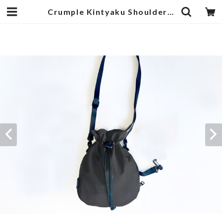
Crumple Kintyaku Shoulder Black | 武蔵小杉のセレクトショップ【ナクール】-nakool-