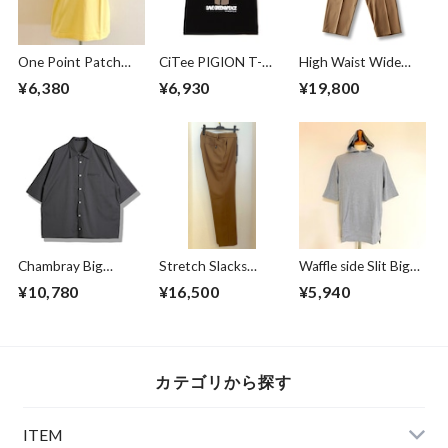
One Point Patch
CiTee PIGION T-
High Waist Wide
Tee Corn
shirts Black
Work Trousers
¥6,380
¥6,930
¥19,800
Beige
Chambray Big
Stretch Slacks
Waffle side Slit Big
Shirts Gray
Pants Brown
Pullover Parka
¥10,780
¥16,500
¥5,940
Gray
カテゴリから探す
ITEM