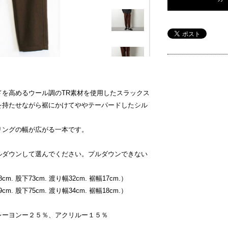
ドを高めるウール調のTR素材を使用したスラックス
を持たせながら裾にかけてややテーパードしたシル
リングの幅が広がる一本です。
ルダウンして選んでください。プルダウンできない
m. 股下73cm. 渡り幅32cm. 裾幅17cm.）
m. 股下75cm. 渡り幅34cm. 裾幅18cm.）
レーヨンー２５％、アクリルー１５％