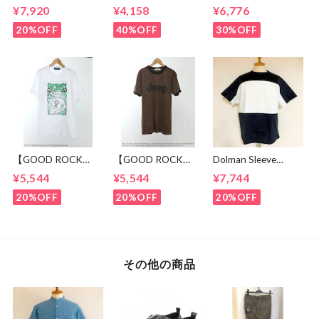
Set Up Black
layered Roll Neck
Crew Neck T-
¥7,920
¥4,158
¥6,776
Cut & Sewn Navy
shirts Brown
20%OFF
40%OFF
30%OFF
【GOOD ROCK
【GOOD ROCK
Dolman Sleeve
SPEED】 GREEN
SPEED】 Jeep®
Switch Cut &
¥5,544
¥5,544
¥7,744
DAY “Kerplunk!”
Classic Logo Graphic
Sewn Black /
Front & Back
Ringer T-Shirt
White
20%OFF
20%OFF
20%OFF
Graphic T-Shirt
Brown
White
その他の商品