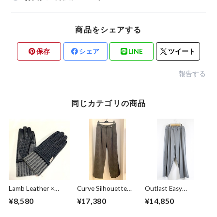
商品をシェアする
保存
シェア
LINE
ツイート
報告する
同じカテゴリの商品
Lamb Leather ×
Curve Silhouette
Outlast Easy
Harris Tweed
Slacks Pants Black
Pants Gray
¥8,580
¥17,380
¥14,850
Combination
Stripe
Glove Charcoal