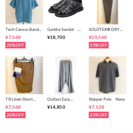
Tech Canvas Band
Gurkha Sandal
SOLOTEX® DRY
Collar S/S Shirts
Black
Tapered Pants
¥7,568
¥18,700
¥10,560
Mint
Olive
20%OFF
20%OFF
TR Linen Short
Outlast Easy
Skipper Polo Navy
Pants Light Brown
Pants Gray
¥7,568
¥14,850
¥7,128
20%OFF
20%OFF