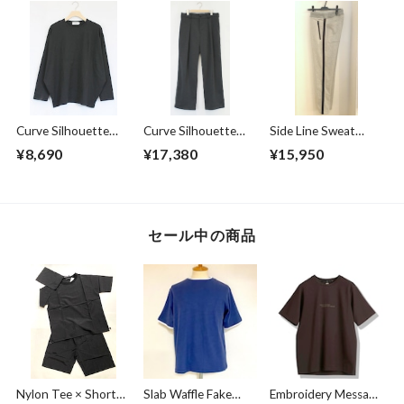
Curve Silhouette
Curve Silhouette
Side Line Sweat
Cut & Sewn Black
Slacks Pants
Tapered Pants
¥8,690
¥17,380
¥15,950
Charcoal
Gray
セール中の商品
Nylon Tee × Shorts
Slab Waffle Fake
Embroidery Message