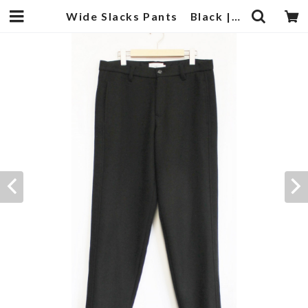
Wide Slacks Pants Black | 武蔵小杉のセレクトショップ【ナクール】-nakool-