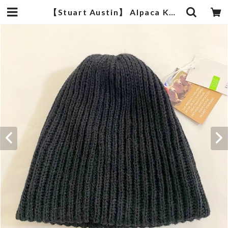
【Stuart Austin】 Alpaca Knit Cap Black | 武蔵小杉のセレクトショップ【ナクール】-nakool-