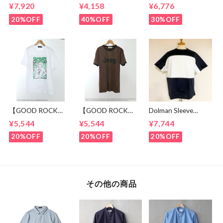
Set Up Black
layered Roll Neck
Crew Neck T-
¥7,920
¥4,158
¥6,776
Cut & Sewn Navy
shirts Brown
20%OFF
40%OFF
30%OFF
【GOOD ROCK
【GOOD ROCK
Dolman Sleeve
SPEED】 GREEN
SPEED】 Jeep®
Switch Cut &
¥5,544
¥5,544
¥7,744
DAY “Kerplunk!”
Classic Logo Graphic
Sewn Black /
Front & Back
Ringer T-Shirt
White
20%OFF
20%OFF
20%OFF
Graphic T-Shirt
Brown
White
その他の商品