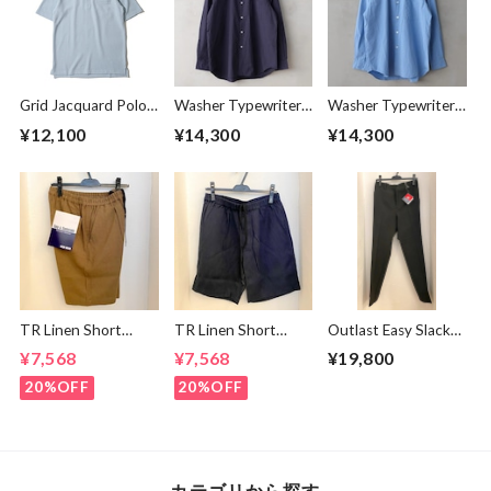
Grid Jacquard Polo
Washer Typewriter
Washer Typewriter
Shirts Sax
Loose Fit Band
Loose Fit Band
¥12,100
¥14,300
¥14,300
Collar Shirt Mid
Collar Shirt Blue
Night
TR Linen Short
TR Linen Short
Outlast Easy Slacks
Pants Light Brown
Pants Navy
Pants Charcoal
¥7,568
¥7,568
¥19,800
20%OFF
20%OFF
カテゴリから探す