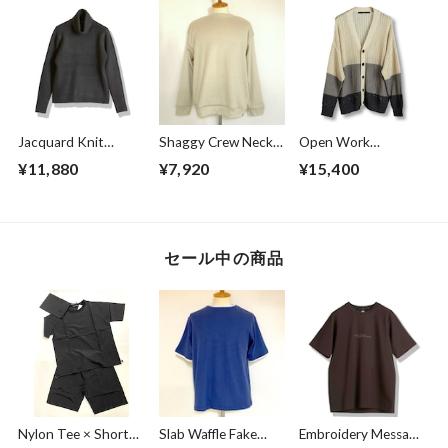
Jacquard Knit
Shaggy Crew Neck
Open Work
Turtle Neck
Cut & Sewn Beige
Changing Knit
¥11,880
¥7,920
¥15,400
Pullover Black
Cardigan Gray
セール中の商品
Nylon Tee × Shorts
Slab Waffle Fake
Embroidery Message