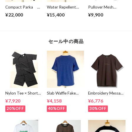
Compact Parka
Water Repellent
Pullover Mesh
Crazy Pattern
Jacket Beige
Vest Black
¥22,000
¥15,400
¥9,900
セール中の商品
Nylon Tee × Shorts
Slab Waffle Fake
Embroidery Message
Set Up Black
layered Roll Neck
Crew Neck T-
¥7,920
¥4,158
¥6,776
Cut & Sewn Navy
shirts Brown
20%OFF
40%OFF
30%OFF