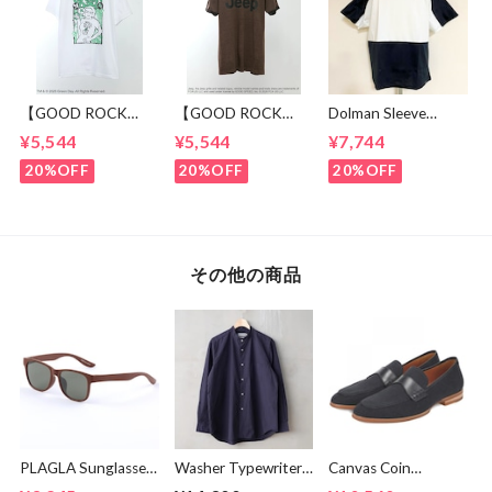
【GOOD ROCK
【GOOD ROCK
Dolman Sleeve
SPEED】 GREEN
SPEED】 Jeep®
Switch Cut &
¥5,544
¥5,544
¥7,744
DAY “Kerplunk!”
Classic Logo Graphic
Sewn Black /
Front & Back
Ringer T-Shirt
White
20%OFF
20%OFF
20%OFF
Graphic T-Shirt
Brown
White
その他の商品
PLAGLA Sunglasses
Washer Typewriter
Canvas Coin
PG-03
Loose Fit Band
Loafers Black