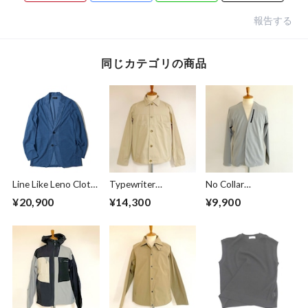
報告する
同じカテゴリの商品
Line Like Leno Cloth
Typewriter
No Collar
Jacket Blue
Blouson Beige
Cardigan Greige
¥20,900
¥14,300
¥9,900