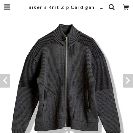
Biker's Knit Zip Cardigan Gray | 武蔵小杉のセレクトショップ【ナクール】-nakool-