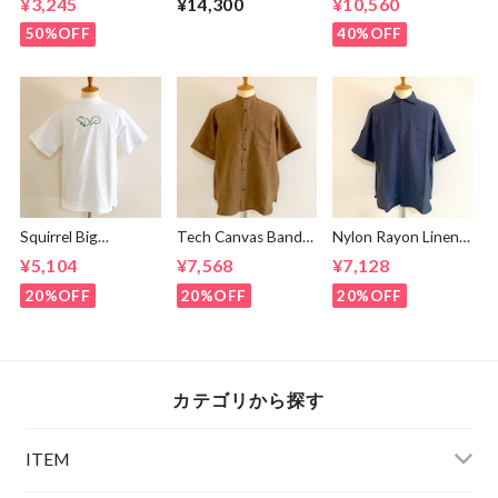
¥3,245
¥14,300
¥10,560
BROWN×GREEN
Collar Shirt Mid
Night
50%OFF
40%OFF
Squirrel Big
Tech Canvas Band
Nylon Rayon Linen
Embroidery T-
Collar S/S Shirts
Ring Dot Button
¥5,104
¥7,568
¥7,128
shirts White /
Brown
One Up Collar S/S
Green
Shirts Navy
20%OFF
20%OFF
20%OFF
カテゴリから探す
ITEM