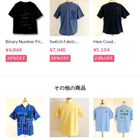
Binary Number Print
Switch Fabric
Hem Coad
T-shirts Black
Pocket T-shirts
Embroidery T-
¥6,864
¥7,040
¥5,104
Ash Navy
shirts Black /
Brown
20%OFF
20%OFF
20%OFF
その他の商品