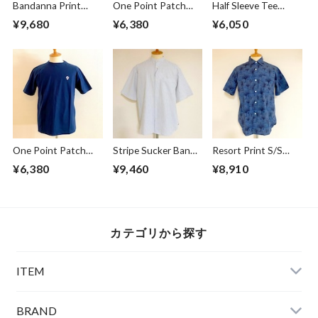
Bandanna Print
One Point Patch
Half Sleeve Tee
Open Collar Shirts
Tee Corn
Imperial Trunk by
¥9,680
¥6,380
¥6,050
Navy
Lefty Art Blue
Gray
One Point Patch
Stripe Sucker Band
Resort Print S/S
Tee Navy
Collar S/S Shirts
Shirts Blue
¥6,380
¥9,460
¥8,910
White
カテゴリから探す
ITEM
BRAND