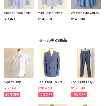
Snap Button Stripe
Mini Collar Shirts
Washer Typewriter
Band Collar L/S
White Stripe
Loose Fit Band
¥9,460
¥14,300
¥14,300
Shirts White
Collar Shirt Blue
セール中の商品
Squirrel Big
Cool Print Jacket
Cool Print Easy
Embroidery T-
Navy
Slacks Navy
¥5,104
¥20,460
¥12,540
shirts White /
Brown
20%OFF
40%OFF
40%OFF