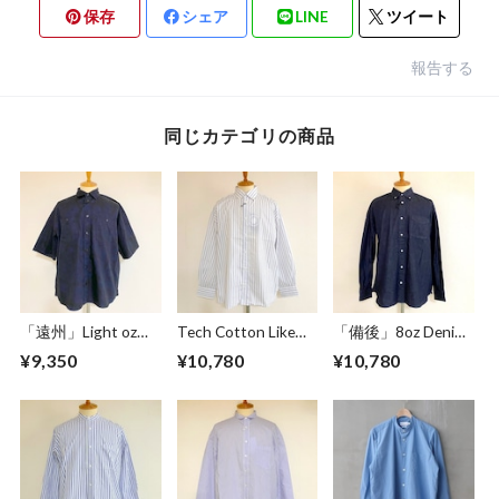
保存
シェア
LINE
ツイート
報告する
同じカテゴリの商品
「遠州」Light oz
Tech Cotton Like
「備後」8oz Denim
Overdye Poplin W-
Stripe BD BOX-A
BD BOX-A Line
¥9,350
¥10,780
¥10,780
Pocket Half Sleeve
Line Shirts Ivory
Shirts Dark Indigo
Work Shirts
Botanical Deep
Navy