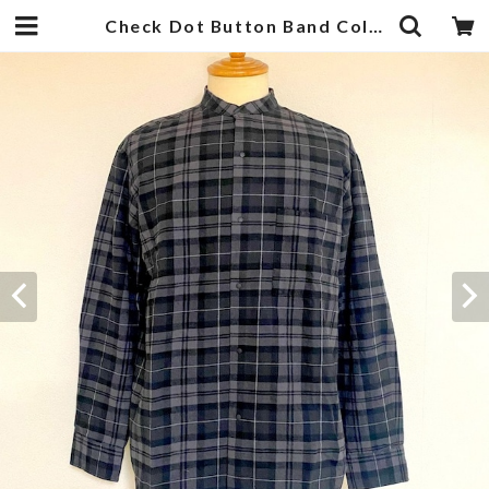
Check Dot Button Band Collar Shirts Black | 武蔵小杉のセレクトショップ【ナクール】-nakool-