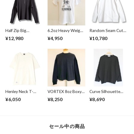
Half Zip Big
6.2oz Heavy Weight
Random Seam Cut
Pullover Gray
T-shirts FRP-0038
Off Crew Neck L/S
¥12,980
¥4,950
¥10,780
T-shirts White
Henley Neck T-
VORTEX 8oz Boxy
Curve Silhouette
shirts Off White
Cropped L/S Tee
Cut & Sewn Black
¥6,050
¥8,250
¥8,690
with with Glasses
Pocket Super
Black
セール中の商品