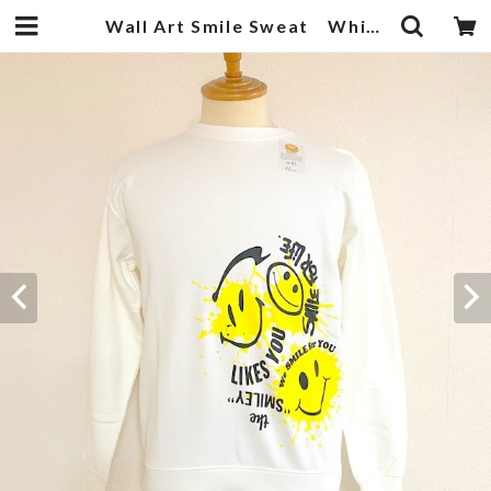
Wall Art Smile Sweat White | 武蔵小杉のセレクトショップ【ナクール】-nakool-