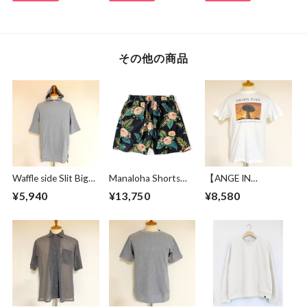
その他の商品
Waffle side Slit Big
Manaloha Shorts
【ANGE IN
Pullover Parka
Navy
DISGUISE】 Print T-
¥5,940
¥13,750
¥8,580
Gray
shirts #SWING
RIDE