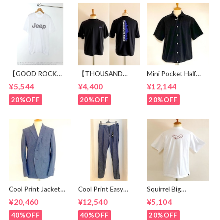
【GOOD ROCK
【THOUSAND
Mini Pocket Half
SPEED】 Jeep®
MILE】 Short Sleeve
Sleeve Shirts Black
¥5,544
¥4,400
¥12,144
Logo T-shirt
Print T-shirt Vertical
White
Logo Black
20%OFF
20%OFF
20%OFF
Cool Print Jacket
Cool Print Easy
Squirrel Big
Navy
Slacks Navy
Embroidery T-
¥20,460
¥12,540
¥5,104
shirts White /
Brown
40%OFF
40%OFF
20%OFF