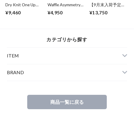
Dry Knit One Up
Waffle Asymmetry
【9月末入荷予定】
Collar S/S Shirts
Crew Neck S/S
Over Size Knit Cut &
¥9,460
¥4,950
¥13,750
Beige
Sweat Gray
Sewn Off White
カテゴリから探す
ITEM
BRAND
商品一覧に戻る