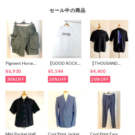
セール中の商品
Pigment Horse
【GOOD ROCK
【THOUSAND
Cloth Camping Easy
SPEED】 Jeep®
MILE】 Short Sleeve
¥6,930
¥5,544
¥4,400
Shorts Olive
Logo T-shirt
Print T-shirt Vertical
White
Logo Black
30%OFF
20%OFF
20%OFF
Mini Pocket Half
Cool Print Jacket
Cool Print Easy