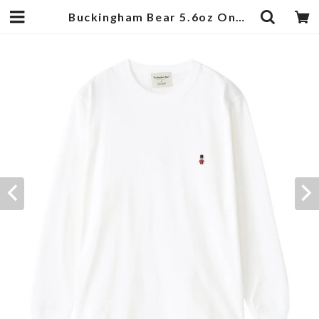
Buckingham Bear 5.6oz One Point L/S T-shirts White | 武蔵小杉のセレクトショップ【ナクール】-nakool-