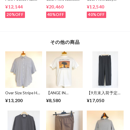
Sleeve Shirts Black
Navy
Slacks Navy
¥12,144
¥20,460
¥12,540
20%OFF
40%OFF
40%OFF
その他の商品
Over Size Stripe Half
【ANGE IN
【9月末入荷予定】
Sleeve Shirts
DISGUISE】 Print T-
Sweat Wide Easy
¥13,200
¥8,580
¥17,050
White / Black
shirts #SWING
Pants Black
RIDE