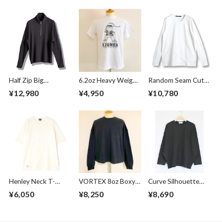
Half Zip Big
6.2oz Heavy Weight
Random Seam Cut
Pullover Gray
T-shirts FRP-0038
Off Crew Neck L/S
¥12,980
¥4,950
¥10,780
T-shirts White
Henley Neck T-
VORTEX 8oz Boxy
Curve Silhouette
shirts Off White
Cropped L/S Tee
Cut & Sewn Black
¥6,050
¥8,250
¥8,690
with with Glasses
Pocket Super
Black