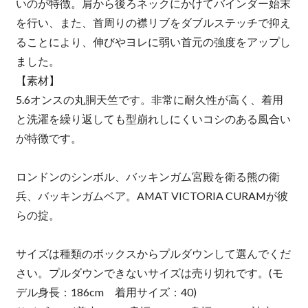
いのが特徴。肩から後ろネックにかけてバインダー始末
を行い、また、首周りの襟リブをダブルステッチで抑え
ることにより、伸びやヨレに弱い首元の強度をアップし
ました。
【素材】
5.6オンスの丸胴天竺です。非常に耐久性が高く、着用
と洗濯を繰り返しても型崩れしにくいコシのある風合い
が特徴です。
ロンドンのシンボル、バッキンガム宮殿を衛る熊の衛
兵、バッキンガムベア。AMAT VICTORIA CURAMが彼
らの掟。
サイズは種類のボックスからプルダウンして選んでくだ
さい。プルダウンできないサイズは売り切れです。(モ
デル身長：186cm 着用サイズ：40)