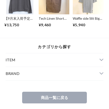
【9月末入荷予定】
Tech Linen Short
Waffle side Slit Big
Over Size Knit Cut &
Pants Gray
Pullover Parka
¥13,750
¥9,460
¥5,940
Sewn Charcoal
Gray
カテゴリから探す
ITEM
BRAND
商品一覧に戻る