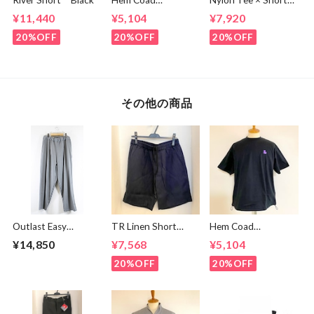
River Short Black
Hem Coad
Nylon Tee × Shorts
Embroidery T-
Set Up Black
¥11,440
¥5,104
¥7,920
shirts White /
Green
20%OFF
20%OFF
20%OFF
その他の商品
Outlast Easy
TR Linen Short
Hem Coad
Pants Gray
Pants Navy
Embroidery T-
¥14,850
¥7,568
¥5,104
shirts Black /
Puple
20%OFF
20%OFF