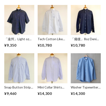
「遠州」Light oz
Tech Cotton Like
「備後」8oz Denim
Overdye Poplin W-
Stripe BD BOX-A
BD BOX-A Line
¥9,350
¥10,780
¥10,780
Pocket Half Sleeve
Line Shirts Ivory
Shirts Dark Indigo
Work Shirts
Botanical Deep
Navy
Snap Button Stripe
Mini Collar Shirts
Washer Typewriter
Band Collar L/S
White Stripe
Loose Fit Band
¥9,460
¥14,300
¥14,300
Shirts White
Collar Shirt Blue