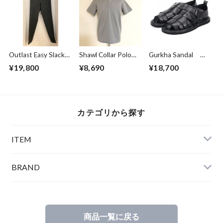
Outlast Easy Slacks
Shawl Collar Polo
Gurkha Sandal
Pants Charcoal
Shirts Gray
Black
¥19,800
¥8,690
¥18,700
カテゴリから探す
ITEM
BRAND
商品一覧に戻る