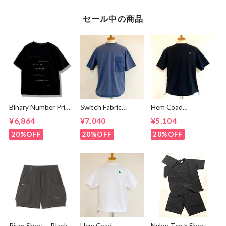
セール中の商品
Binary Number Print
Switch Fabric
Hem Coad
T-shirts Black
Pocket T-shirts
Embroidery T-
¥6,864
¥7,040
¥5,104
Ash Navy
shirts Black /
Brown
20%OFF
20%OFF
20%OFF