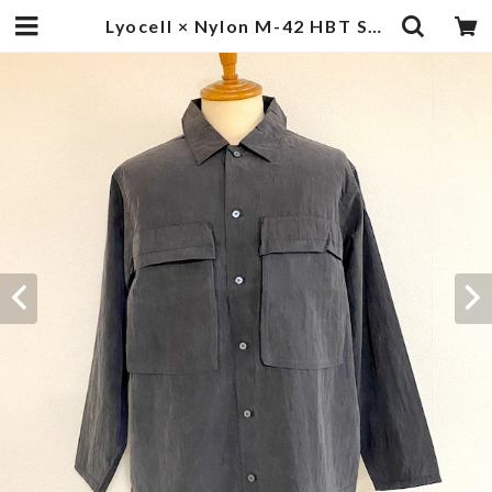
Lyocell × Nylon M-42 HBT Shirts Black | 武蔵小杉のセレクトショップ【ナクール】-nakool-