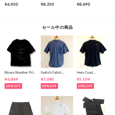
shirts Off White
Cropped L/S Tee
Cut & Sewn Black
¥6,050
¥8,250
¥8,690
with with Glasses
Pocket Super
Black
セール中の商品
Binary Number Print
Switch Fabric
Hem Coad
T-shirts Black
Pocket T-shirts
Embroidery T-
¥6,864
¥7,040
¥5,104
Ash Navy
shirts Black /
Brown
20%OFF
20%OFF
20%OFF