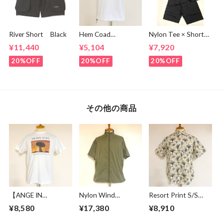
River Short Black
Hem Coad
Nylon Tee × Shorts
Embroidery T-
Set Up Black
¥11,440
¥5,104
¥7,920
shirts White /
Green
20%OFF
20%OFF
20%OFF
その他の商品
【ANGE IN
Nylon Wind
Resort Print S/S
DISGUISE】 Print T-
Breaker Light
Shirts Ivory
¥8,580
¥17,380
¥8,910
shirts #SWING
Khaki
RIDE