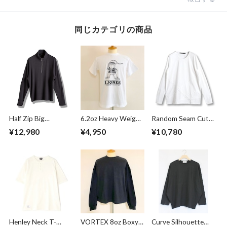
同じカテゴリの商品
Half Zip Big
6.2oz Heavy Weight
Random Seam Cut
Pullover Gray
T-shirts FRP-0038
Off Crew Neck L/S
¥12,980
¥4,950
¥10,780
T-shirts White
Henley Neck T-
VORTEX 8oz Boxy
Curve Silhouette