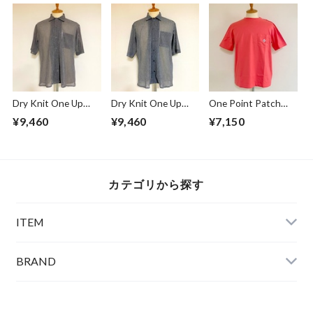
Dry Knit One Up
Dry Knit One Up
One Point Patch
Collar S/S Shirts
Collar S/S Shirts
Pocket T-shirts
¥9,460
¥9,460
¥7,150
Beige
Gray
Sunset
カテゴリから探す
ITEM
BRAND