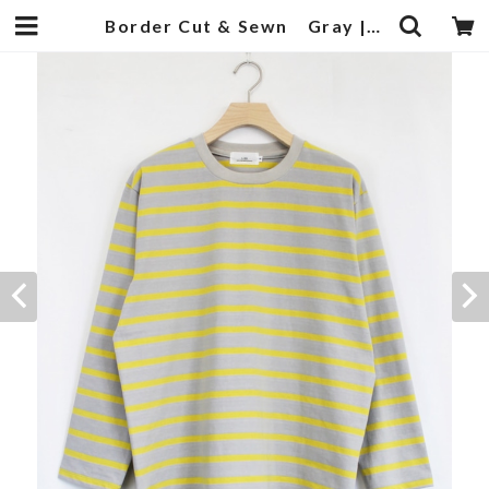
Border Cut & Sewn Gray | 武蔵小杉のセレクトショップ【ナクール】-nakool-