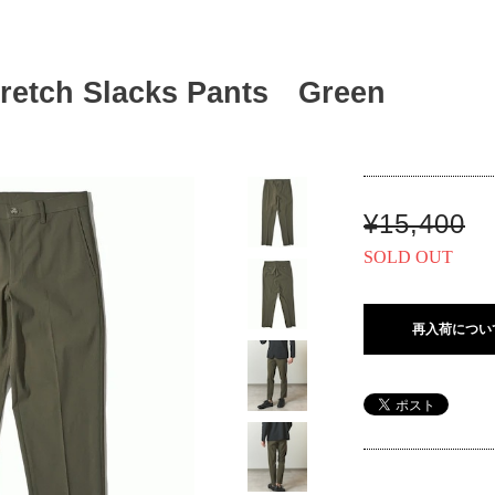
tretch Slacks Pants Green
¥15,400
SOLD OUT
再入荷につい