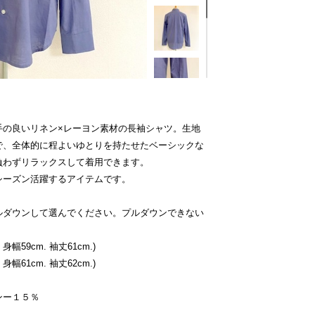
手の良いリネン×レーヨン素材の長袖シャツ。生地
で、全体的に程よいゆとりを持たせたベーシックな
負わずリラックスして着用できます。
シーズン活躍するアイテムです。
ルダウンして選んでください。プルダウンできない
身幅59cm. 袖丈61cm.)
身幅61cm. 袖丈62cm.)
ンー１５％