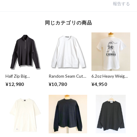
報告する
同じカテゴリの商品
Half Zip Big
Random Seam Cut
6.2oz Heavy Weight
Pullover Gray
Off Crew Neck L/S
T-shirts FRP-0038
¥12,980
¥10,780
¥4,950
T-shirts White