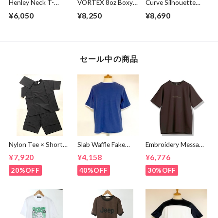
Henley Neck T-
VORTEX 8oz Boxy
Curve Silhouette
shirts Off White
Cropped L/S Tee
Cut & Sewn Black
¥6,050
¥8,250
¥8,690
with with Glasses
Pocket Super
Black
セール中の商品
Nylon Tee × Shorts
Slab Waffle Fake
Embroidery Message
Set Up Black
layered Roll Neck
Crew Neck T-
¥7,920
¥4,158
¥6,776
Cut & Sewn Navy
shirts Brown
20%OFF
40%OFF
30%OFF