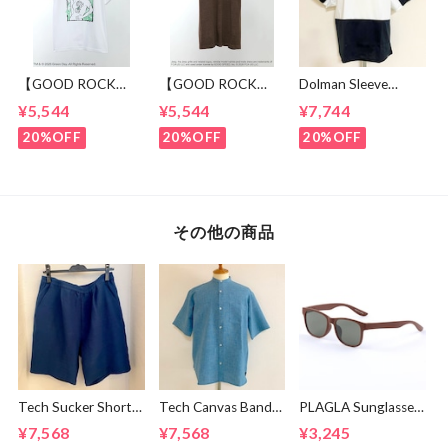
【GOOD ROCK
【GOOD ROCK
Dolman Sleeve
SPEED】 GREEN
SPEED】 Jeep®
Switch Cut &
¥5,544
¥5,544
¥7,744
DAY “Kerplunk!”
Classic Logo Graphic
Sewn Black /
Front & Back
Ringer T-Shirt
White
20%OFF
20%OFF
20%OFF
Graphic T-Shirt
Brown
White
その他の商品
Tech Sucker Short
Tech Canvas Band
PLAGLA Sunglasses
Pants Green Blue
Collar S/S Shirts
PG-03
¥7,568
¥7,568
¥3,245
Mint
BROWN×GREEN