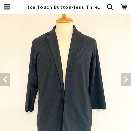
Ice Touch Button-less Three Quarter Sleeve Tailored Cardigan Black | 武蔵小杉のセレクトショップ【ナクール】-nakool-