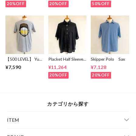
20%OFF
20%OFF
50%OFF
【500 LEVEL】 Yu
Placket Half Sleeve
Skipper Polo Sax
Darvish San Diego
Shirts Black
¥7,590
¥11,264
¥7,128
Player Silhouette
Heather Gray
20%OFF
20%OFF
カテゴリから探す
ITEM