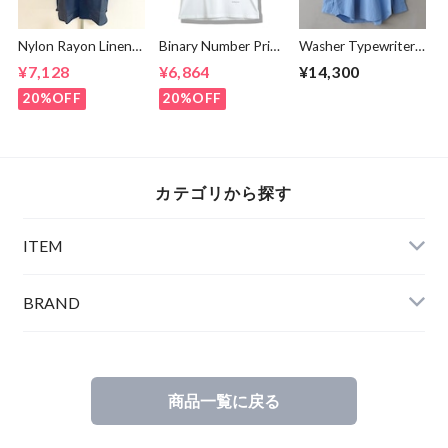
Nylon Rayon Linen
Binary Number Print
Washer Typewriter
Ring Dot Button
T-shirts White
Loose Fit Band
¥7,128
¥6,864
¥14,300
One Up Collar S/S
Collar Shirt Blue
Shirts Navy
20%OFF
20%OFF
カテゴリから探す
ITEM
BRAND
商品一覧に戻る