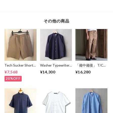
Graphic T-Shirt
Brown
White
その他の商品
Tech Sucker Short
Washer Typewriter
「備中備後」 T/C
Pants Greige
Loose Fit Band
STA-PREST Twill
¥7,568
¥14,300
¥16,280
Collar Shirt Mid
TEXAS Work Wide
Night
Tapered Easy
20%OFF
Pants Mocha