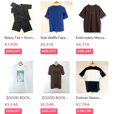
Nylon Tee × Shorts
Slab Waffle Fake
Embroidery Message
Set Up Black
layered Roll Neck
Crew Neck T-
¥7,920
¥4,158
¥6,776
Cut & Sewn Navy
shirts Brown
20%OFF
40%OFF
30%OFF
【GOOD ROCK
【GOOD ROCK
Dolman Sleeve
SPEED】 GREEN
SPEED】 Jeep®
Switch Cut &
¥5,544
¥5,544
¥7,744
DAY “Kerplunk!”
Classic Logo Graphic
Sewn Black /
Front & Back
Ringer T-Shirt
White
20%OFF
20%OFF
20%OFF