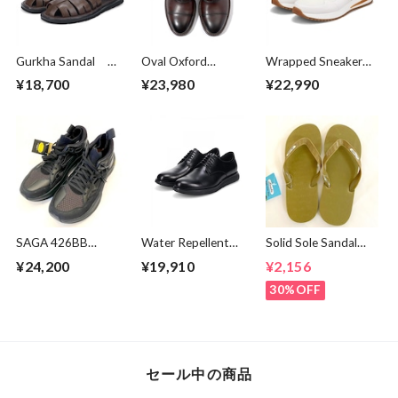
Gurkha Sandal
Oval Oxford
Wrapped Sneaker
Dark Brown
Shoes Brown
White
¥18,700
¥23,980
¥22,990
SAGA 426BB
Water Repellent
Solid Sole Sandal
BRANDBLACK
Derby Shoes Black
(Solid Strap) Olive
¥24,200
¥19,910
¥2,156
Black
30%OFF
セール中の商品