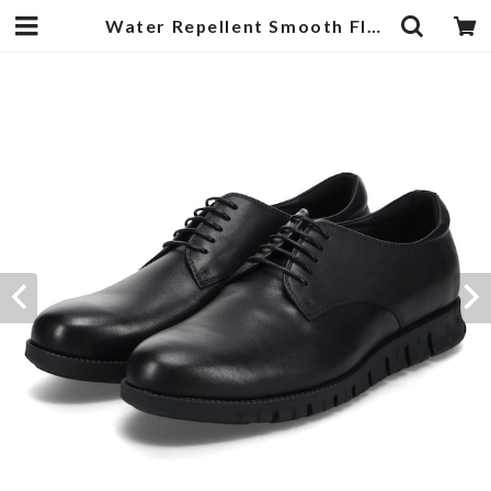
Water Repellent Smooth Flat Shoes Black | 武蔵小杉のセレクトショップ【ナクール】-nakool-